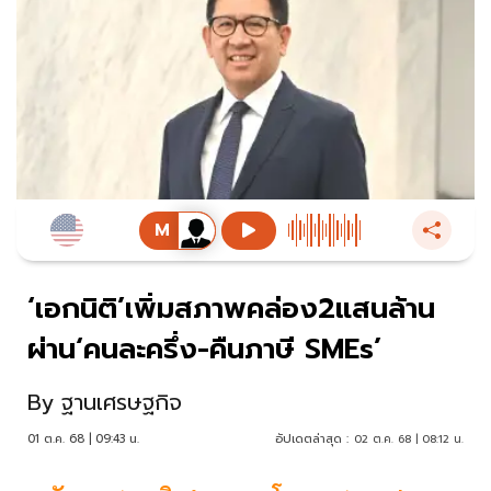
‘เอกนิติ’เพิ่มสภาพคล่อง2แสนล้าน
ผ่าน‘คนละครึ่ง-คืนภาษี SMEs’
By
ฐานเศรษฐกิจ
01 ต.ค. 68 | 09:43 น.
อัปเดตล่าสุด :
02 ต.ค. 68 | 08:12 น.