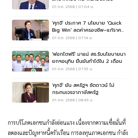
01 ต.ค. 2568 | 07:04 น.
'ศุภจี' ประกาศ 7 นโยบาย 'Quick
Big Win' ลดค่าครองชีพ–แก้ราคา
ข้าว
01 ต.ค. 2568 | 07:14 น.
'ฟอกไตฟรี' มาแน่ สธ.รับนโยบายนา
ยกฯอนุทิน ยืนยันทำได้ใน 2 เดือน
01 ต.ค. 2568 | 07:55 น.
'ศุภจี' ยัน สหรัฐฯ ชัตดาวน์ ไม่
กระทบเจรจาภาษีสหรัฐ
01 ต.ค. 2568 | 08:45 น.
การบริโภคเอกชนกำลังอ่อนแรง เนื่องจากความเชื่อมั่นที่
ลดลงและปัญหาหนี้ครัวเรือน การลงทุนภาคเอกชน กำลัง