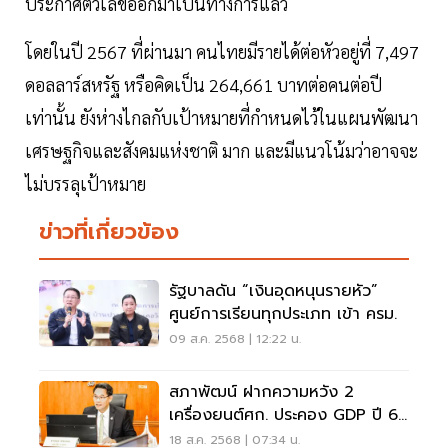
ประกาศตัวเลขออกมาเป็นทางการแล้ว
โดยในปี 2567 ที่ผ่านมา คนไทยมีรายได้ต่อหัวอยู่ที่ 7,497
ดอลลาร์สหรัฐ หรือคิดเป็น 264,661 บาทต่อคนต่อปี
เท่านั้น ยังห่างไกลกับเป้าหมายที่กำหนดไว้ในแผนพัฒนา
เศรษฐกิจและสังคมแห่งชาติ มาก และมีแนวโน้มว่าอาจจะ
ไม่บรรลุเป้าหมาย
ข่าวที่เกี่ยวข้อง
รัฐบาลดัน “เงินอุดหนุนรายหัว”
ศูนย์การเรียนทุกประเภท เข้า ครม.
09 ส.ค. 2568 | 12:22 น.
สภาพัฒน์ ฝากความหวัง 2
เครื่องยนต์ศก. ประคอง GDP ปี 68
โต 2%
18 ส.ค. 2568 | 07:34 น.