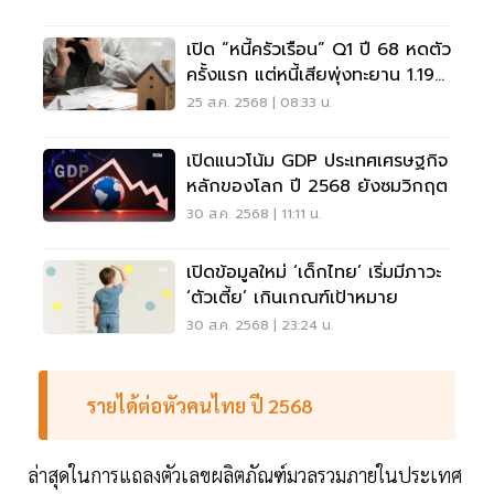
เปิด “หนี้ครัวเรือน” Q1 ปี 68 หดตัว
ครั้งแรก แต่หนี้เสียพุ่งทะยาน 1.19
ล้านล้าน
25 ส.ค. 2568 | 08:33 น.
เปิดแนวโน้ม GDP ประเทศเศรษฐกิจ
หลักของโลก ปี 2568 ยังซมวิกฤต
30 ส.ค. 2568 | 11:11 น.
เปิดข้อมูลใหม่ ‘เด็กไทย’ เริ่มมีภาวะ
‘ตัวเตี้ย’ เกินเกณฑ์เป้าหมาย
30 ส.ค. 2568 | 23:24 น.
รายได้ต่อหัวคนไทย ปี 2568
ล่าสุดในการแถลงตัวเลขผลิตภัณฑ์มวลรวมภายในประเทศ