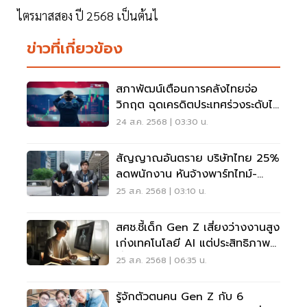
ไตรมาสสอง ปี 2568 เป็นต้นไ
ข่าวที่เกี่ยวข้อง
สภาพัฒน์เตือนการคลังไทยจ่อ
วิกฤต ฉุดเครดิตประเทศร่วงระดับไม่
น่าลงทุนปี 70
24 ส.ค. 2568 | 03:30 น.
สัญญาณอันตราย บริษัทไทย 25%
ลดพนักงาน หันจ้างพาร์ทไทม์-
สัญญาจ้าง แทน
25 ส.ค. 2568 | 03:10 น.
สศช.ชี้เด็ก Gen Z เสี่ยงว่างงานสูง
เก่งเทคโนโลยี AI แต่ประสิทธิภาพ
ต่ำ
25 ส.ค. 2568 | 06:35 น.
รู้จักตัวตนคน Gen Z กับ 6