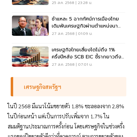
25 ส.ค. 2568 | 23:28 น.
ชำแหละ 5 ฉากทัศน์การเมืองไทย
เดิมพันเศรษฐกิจผ่านตำแหน่งนา
ยกฯ
27 ส.ค. 2568 | 01:09 น.
เศรษฐกิจไทยเสี่ยงโตไม่ถึง 1%
ครึ่งปีหลัง SCB EIC ชี้รากยาวถึงปี
69
27 ส.ค. 2568 | 07:01 น.
เศรษฐกิจสหรัฐฯ
ในปี 2568 มีแนวโน้มขยายตัว 1.8% ชะลอลงจาก 2.8%
ในปีก่อนหน้า แต่เป็นการปรับเพิ่มจาก 1.7% ใน
สมมติฐานประมาณการครั้งก่อน โดยเศรษฐกิจในช่วงครึ่ง
แรกของปีขยายตัวดีกว่าที่คาดการณ์ ตามการขยายตัวของ