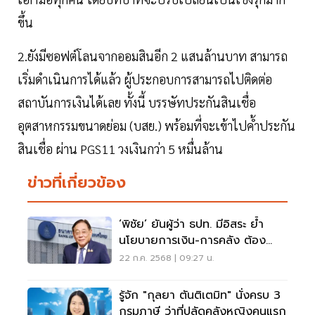
ขึ้น
2.ยังมีซอฟต์โลนจากออมสินอีก 2 แสนล้านบาท สามารถ
เริ่มดำเนินการได้แล้ว ผู้ประกอบการสามารถไปติดต่อ
สถาบันการเงินได้เลย ทั้งนี้ บรรษัทประกันสินเชื่อ
อุตสาหกรรมขนาดย่อม (บสย.) พร้อมที่จะเข้าไปค้ำประกัน
สินเชื่อ ผ่าน PGS11 วงเงินกว่า 5 หมื่นล้าน
ข่าวที่เกี่ยวข้อง
‘พิชัย’ ยันผู้ว่า ธปท. มีอิสระ ย้ำ
นโยบายการเงิน-การคลัง ต้อง
สอดคล้องกัน
22 ก.ค. 2568 | 09:27 น.
รู้จัก "กุลยา ตันติเตมิท" นั่งครบ 3
กรมภาษี ว่าที่ปลัดคลังหญิงคนแรก