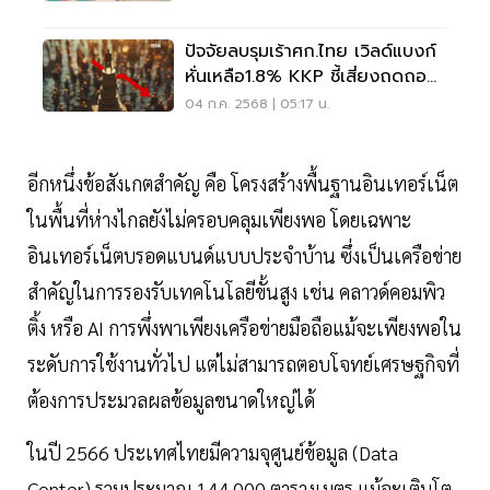
ปัจจัยลบรุมเร้าศก.ไทย เวิลด์แบงก์
หั่นเหลือ1.8% KKP ชี้เสี่ยงถดถอย
ทางเทคนิค
04 ก.ค. 2568 | 05:17 น.
อีกหนึ่งข้อสังเกตสำคัญ คือ โครงสร้างพื้นฐานอินเทอร์เน็ต
ในพื้นที่ห่างไกลยังไม่ครอบคลุมเพียงพอ โดยเฉพาะ
อินเทอร์เน็ตบรอดแบนด์แบบประจำบ้าน ซึ่งเป็นเครือข่าย
สำคัญในการรองรับเทคโนโลยีขั้นสูง เช่น คลาวด์คอมพิว
ติ้ง หรือ AI การพึ่งพาเพียงเครือข่ายมือถือแม้จะเพียงพอใน
ระดับการใช้งานทั่วไป แต่ไม่สามารถตอบโจทย์เศรษฐกิจที่
ต้องการประมวลผลข้อมูลขนาดใหญ่ได้
ในปี 2566 ประเทศไทยมีความจุศูนย์ข้อมูล (Data
Center) รวมประมาณ 144,000 ตารางเมตร แม้จะเติบโต