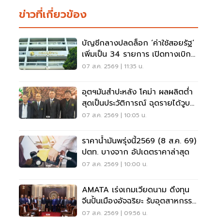
ข่าวที่เกี่ยวข้อง
บัญชีกลางปลดล็อก ‘ค่าใช้สอยรัฐ‘
เพิ่มเป็น 34 รายการ เปิดทางเบิก
ค่าซอฟต์แวร์
07 ส.ค. 2569 | 11:35 น.
อุตฯมันสำปะหลัง โคม่า ผลผลิตต่ำ
สุดเป็นประวัติการณ์ ฉุดรายได้วูบ
กว่า 8.5 หมื่นล้าน
07 ส.ค. 2569 | 10:05 น.
ราคาน้ำมันพรุ่งนี้2569 (8 ส.ค. 69)
ปตท. บางจาก อัปเดตราคาล่าสุด
07 ส.ค. 2569 | 10:00 น.
AMATA เร่งเกมเวียดนาม ดึงทุน
จีนปั้นเมืองอัจฉริยะ รับอุตสาหกรรม
ไฮเทค
07 ส.ค. 2569 | 09:56 น.