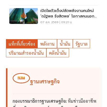
เปิดโผตัวเต็งปลัดพลังงานคนใหม่
‘ณัฐพล รังสิตพล’ โอกาสคนนอก
มาแรง 95%
07 ส.ค. 2569 | 09:21 น.
แท็กที่เกี่ยวข้อง
พลังงาน
น้ำมัน
รัฐบาล
ปริมาณสำรองน้ำมัน
คลังน้ำมัน
ฐานเศรษฐกิจ
กองบรรณาธิการฐานเศรษฐกิจ:
ทีมข่าวมืออาชีพ