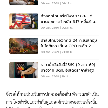
สีเทา
09 ส.ค. 2569 | 09:17 น.
ส่งออกไทยครึ่งปีพุ่ง 17.6% แต่
ขาดดุลการค้าหนัก 3.17 หมื่นล้าน
ดอลลาร์
09 ส.ค. 2569 | 02:31 น.
ปาล์มไทยจ่อวิกฤต 24 ก.ย.เลิกอุ้ม
ไบโอดีเซล เสี่ยง CPO ทะลัก 2
ล้านตัน
08 ส.ค. 2569 | 21:30 น.
ราคาน้ำมันวันนี้2569 (9 ส.ค. 69)
บางจาก ปตท. อัปเดตราคาล่าสุด
08 ส.ค. 2569 | 19:11 น.
จึงขอให้กรมส่งเสริมการปกครองท้องถิ่น พิจารณาดำเนิน
การ โดยกำชับและกำกับดูแลองค์กรปกครองส่วนท้องถิ่น