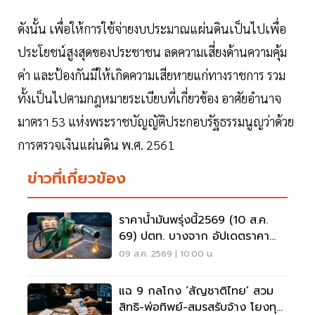
ดังนั้น เพื่อให้การใช้จ่ายงบประมาณแผ่นดินเป็นไปเพื่อ
ประโยชน์สูงสุดของประชาชน ลดความเสี่ยงด้านความคุ้ม
ค่า และป้องกันมีให้เกิดความเสียหายแก่ทางราชการ รวม
ทั้งเป็นไปตามกฎหมายระเบียบที่เกี่ยวข้อง อาศัยอำนาจ
มาตรา 53 แห่งพระราชบัญญัติประกอบรัฐธรรมนูญว่าด้วย
การตรวจเงินแผ่นดิน พ.ศ. 2561
ข่าวที่เกี่ยวข้อง
ราคาน้ำมันพรุ่งนี้2569 (10 ส.ค.
69) ปตท. บางจาก อัปเดตราคา
ล่าสุด
09 ส.ค. 2569 | 10:00 น.
แฉ 9 กลโกง ‘สัญชาติไทย’ สวม
สิทธิ-พ่อทิพย์-สมรสรับจ้าง โยงทุน