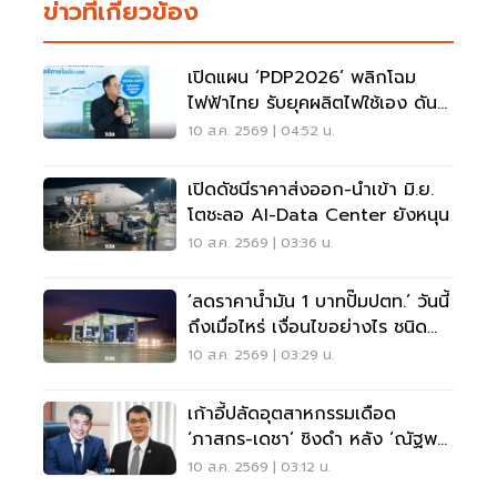
ข่าวที่เกี่ยวข้อง
เปิดแผน ‘PDP2026’ พลิกโฉม
ไฟฟ้าไทย รับยุคผลิตไฟใช้เอง ดัน
พลังงานสะอาดสู่ Net Zero
10 ส.ค. 2569 | 04:52 น.
เปิดดัชนีราคาส่งออก-นำเข้า มิ.ย.
โตชะลอ AI-Data Center ยังหนุน
10 ส.ค. 2569 | 03:36 น.
‘ลดราคาน้ำมัน 1 บาทปั๊มปตท.’ วันนี้
ถึงเมื่อไหร่ เงื่อนไขอย่างไร ชนิด
ไหน
10 ส.ค. 2569 | 03:29 น.
เก้าอี้ปลัดอุตสาหกรรมเดือด
‘ภาสกร-เดชา’ ชิงดำ หลัง ‘ณัฐพล’
จ่อโยกคุมพลังงาน
10 ส.ค. 2569 | 03:12 น.