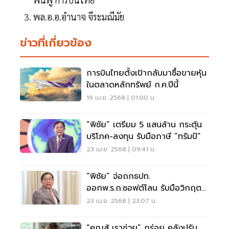
พล.อ.อ.อำนาจ จีระมณีมัย
ข่าวที่เกี่ยวข้อง
การบินไทยตั้งเป้ากลับมาซื้อขายหุ้น
ในตลาดหลักทรัพย์ ก.ค.ปีนี้
19 เม.ย. 2568 | 01:00 น.
“พิชัย” เตรียม 5 แสนล้าน กระตุ้น
บริโภค-ลงทุน รับมือภาษี “ทรัมป์”
23 เม.ย. 2568 | 09:41 น.
“พิชัย” จ่อถกธปท.
ออกพ.ร.ก.ซอฟต์โลน รับมือวิกฤต
ภาษีสหรัฐ
23 เม.ย. 2568 | 23:07 น.
“คุณสู้ เราช่วย” กร่อย คลังปรับ