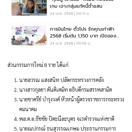
เกม เจาะกลุ่มแก้หนี้ต่ำแสน
24 เม.ย. 2568 | 00:11 น.
การบินไทย ตั๋วโปร รักคุณเท่าฟ้า
2568 เริ่มต้น 1,150 บาท เปิดจอง
24-27 เมย.นี้
24 เม.ย. 2568 | 00:56 น.
ส่วนกรรมการใหม่ 8 ราย ได้แก่
นายลวรณ แสงสนิท ปลัดกระทรวงการคลัง
นางสาวกุลยา ตันติเตมิท อธิบดีกรมสรรพสามิต
นายชาครีย์ บำรุงวงศ์ หัวหน้าผู้ตรวจราชการกระทรวง
คมนาคม
พล.ต.อ.ธัชชัย ปิตะนีละบุตร จเรตำรวจแห่งชาติ
นายณปกรณ์ ธนสุวรรณเกษม ประธานกรรมการ