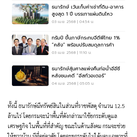
ธนารักษ์ เว้นเก็บค่าเช่าที่ดิน-อาคาร
สูงสุด 1 ปี บรรเทาแผ่นดินไหว
03 เม.ย. 2568 | 04:54 น.
ทรัมป์ ขึ้นภาษีกระทบจีดีพีไทย 1%
“คลัง” พร้อมปรับสมดุลการค้า
03 เม.ย. 2568 | 11:10 น.
ธนารักษ์ลุ้นศาลแพ่งคืนท่อน้ำอีอีซี
หลังชนะคดี “อีสท์วอเตอร์”
04 เม.ย. 2568 | 05:05 น.
ทั้งนี้ ธนารักษ์มีทรัพย์สินในส่วนที่ราชพัสดุ จำนวน 12.5
ล้านไร่ โดยกรมจะนำพื้นที่ดังกล่าวมาใช้ยกระดับดูแล
เศรษฐกิจ ในพื้นที่ที่สำคัญ ขณะในด้านสังคม กรมจะช่วย
ให้ชาวบ้าน มีที่อยู่อาศัย โดยจะยกระดับไม่ได้มอบเฉพาะที่