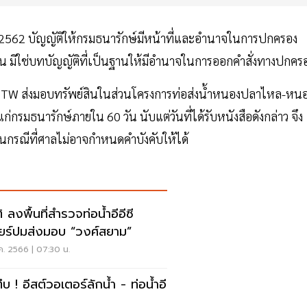
 พ.ศ.2562 บัญญัติให้กรมธนารักษ์มีหน้าที่และอำนาจในการปกครอง
นั้น มิใช่บทบัญญัติที่เป็นฐานให้มีอำนาจในการออกคำสั่งทางปกคร
ห้ EASTW ส่งมอบทรัพย์สินในส่วนโครงการท่อส่งน้ำหนองปลาไหล-หน
่กรมธนารักษ์ภายใน 60 วัน นับแต่วันที่ได้รับหนังสือดังกล่าว จึง
นกรณีที่ศาลไม่อาจกำหนดคำบังคับให้ได้
ิ ลงพื้นที่สำรวจท่อน้ำอีอีซี
ียร์ปมส่งมอบ “วงศ์สยาม”
ค. 2566 | 07:30 น.
ึบ ! อีสต์วอเตอร์ลักน้ำ - ท่อน้ำอี