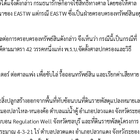
์ได้แจ้งดังกล่าว กรมธนารักษ์ก็อาจใช้สิทธิทางศาล โดยขอให้ศาล
อง EASTW แต่กรณี EASTW ซึ่งเป็นฝ่ายครอบครองทรัพย์สินอยู
่อการครอบครองทรัพย์สินดังกล่าว จึงเห็นว่า กรณีนี้เป็นกรณีที่
คดีตามมาตรา 42 วรรคหนึ่งแห่ง พ.ร.บ.จัดตั้งศาลปกครองและวิธี
วอเตอร์ ต่อศาลแพ่ง เพื่อขับไล่ รื้อถอนทรัพย์สิน และเรียกค่าเสียหาย
สิ่งปลูกสร้างออกจากพื้นที่ทับซ้อนบนที่ดินรายพัสดุแปลงหมายเ
่งหมองปลาไหล-หนองค้อ ตำบลแม่น้ำคู้ อำเภอปลวงแดง จังหวัดระย
หุบบอน Regulation Well จังหวัดชลบุรี และที่ดินราชพัสดุโครงการ
ี่ประมาณ 4-3-21 ไร่ ตำบลปลวดแดง อำเภอปลวกแดง จังหวังระยอง