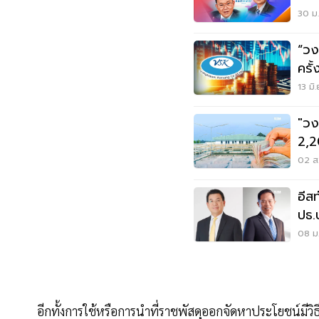
30 ม.
“วง
ครั
13 มิ
"วง
2,2
4.1
02 ส.
อีสท
ปธ.
อีโอ
08 ม.
อีกทั้งการใช้หรือการนำที่ราชพัสดุออกจัดหาประโยชน์มี