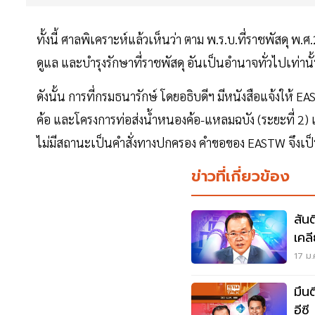
ทั้งนี้ ศาลพิเคราะห์แล้วเห็นว่า ตาม พ.ร.บ.ที่ราชพัสดุ
ดูแล และบำรุงรักษาที่ราชพัสดุ อันเป็นอำนาจทั่วไปเท่า
ดังนั้น การที่กรมธนารักษ์ โดยอธิบดีฯ มีหนังสือแจ้งใ
ค้อ และโครงการท่อส่งน้ำหนองค้อ-แหลมฉบัง (ระยะที่ 2) แก
ไม่มีสถานะเป็นคำสั่งทางปกครอง คำขอของ EASTW จึงเป็
ข่าวที่เกี่ยวข้อง
สันต
เคล
17 ม.
มึนต
อีซี