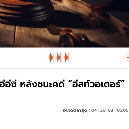
อีอีซี หลังชนะคดี “อีสท์วอเตอร์”
อัปเดตล่าสุด :
04 เม.ย. 68 | 05:06