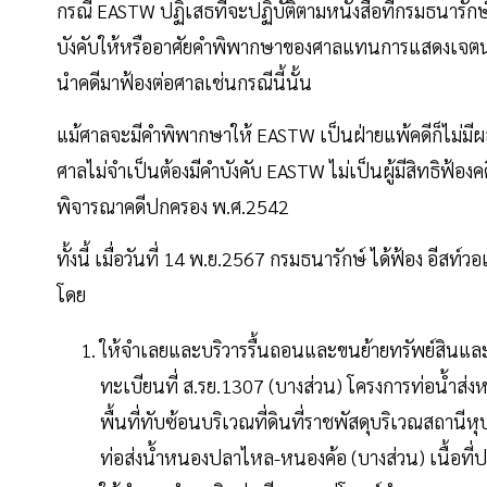
กรณี EASTW ปฏิเสธที่จะปฏิบัติตามหนังสือที่กรมธนารักษ
บังคับให้หรืออาศัยคำพิพากษาของศาลแทนการแสดงเจตนาข
นำคดีมาฟ้องต่อศาลเช่นกรณีนี้นั้น
แม้ศาลจะมีคำพิพากษาให้ EASTW เป็นฝ่ายแพ้คดีก็ไม่มีผลต
ศาลไม่จำเป็นต้องมีคำบังคับ EASTW ไม่เป็นผู้มีสิทธิฟ้อง
พิจารณาคดีปกครอง พ.ศ.2542
ทั้งนี้ เมื่อวันที่ 14 พ.ย.2567 กรมธนารักษ์ ได้ฟ้อง อีสท์
โดย
ให้จำเลยและบริวารรื้นถอนและขนย้ายทรัพย์สินและ
ทะเบียนที่ ส.รย.1307 (บางส่วน) โครงการท่อน้ำส
พื้นที่ทับซ้อนบริเวณที่ดินที่ราชพัสดุบริเวณสถานี
ท่อส่งน้ำหนองปลาไหล-หนองค้อ (บางส่วน) เนื้อท