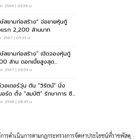
ค. 2566 | 09:56 น.
ษ์สยามก่อสร้าง” จ่อขายหุ้นกู้
้งแรก 2,200 ล้านบาท
.ย. 2567 | 09:33 น.
ษ์สยามก่อสร้าง" เปิดจองหุ้นกู้
00 ล้าน ดอกเบี้ยสูงสุด
5%ต่อปี
ค. 2567 | 09:59 น.
์วอเตอร์วุ่น ดัน "วิรัตน์" นั่ง
บอร์ด ตั้ง "สมบัติ" รักษาการ ซี
ค. 2568 | 08:45 น.
วิธีการดำเนินการตามกฎกระทรวงการจัดหาประโยชน์ที่ราชพัสดุ