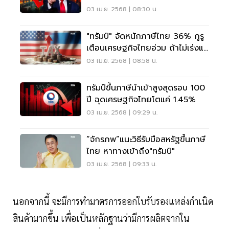
03 เม.ย. 2568 | 08:30 น.
"ทรัมป์" จัดหนักภาษีไทย 36% กูรู
เตือนเศรษฐกิจไทยอ่วม ถ้าไม่เร่งแก้
เกม
03 เม.ย. 2568 | 08:58 น.
ทรัมป์ขึ้นภาษีนำเข้าสูงสุดรอบ 100
ปี ฉุดเศรษฐกิจไทยโตแค่ 1.45%
03 เม.ย. 2568 | 09:29 น.
“จักรภพ”แนะวิธีรับมือสหรัฐขึ้นภาษี
ไทย หาทางเข้าถึง"ทรัมป์"
03 เม.ย. 2568 | 09:33 น.
นอกจากนี้ จะมีการทำมาตรการออกใบรับรองแหล่งกำเนิด
สินค้ามากขึ้น เพื่อเป็นหลักฐานว่ามีการผลิตจากใน