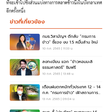
ที่จะเข้าไปชิงส่วนแบ่งทางการตลาดข้าวนึ่งในบังกลาเทศ
อีกครั้งหนึ่ง
ข่าวที่เกี่ยวข้อง
กมธ.วิสามัญฯ ตีกลับ “กรมการ
ข้าว” ชี้แจง งบ 1.5 หมื่นล้าน ใหม่
10 ก.ค. 2565 | 11:33 น.
ลงทะเบียน แจก “ข้าวหอมมะลิ
ธรรมศาสตร์” ชิมฟรี
10 ก.ค. 2565 | 13:48 น.
เตือนฝนตกหนักทั่วประเทศ 12 - 14
ก.ค. "กรมการข้าว" เฝ้าสถานการณ์
อย่างใกล้ชิด
13 ก.ค. 2565 | 09:04 น.