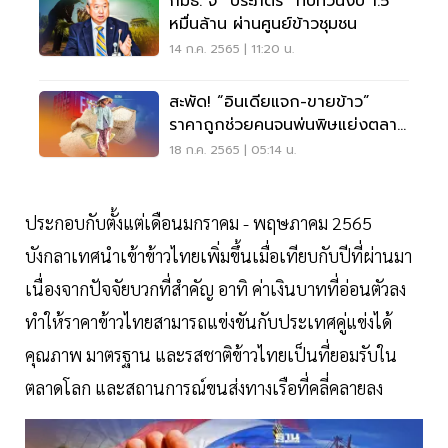
กมธ. จี้ “ประภัตร” ทบทวนงบ 1.5
หมื่นล้าน ผ่านศูนย์ข้าวชุมชน
14 ก.ค. 2565 | 11:20 น.
สะพัด! “อินเดียแจก-ขายข้าว”
ราคาถูกช่วยคนจนพ่นพิษแย่งตลาด
ไทย
18 ก.ค. 2565 | 05:14 น.
ประกอบกับตั้งแต่เดือนมกราคม - พฤษภาคม 2565
บังกลาเทศนำเข้าข้าวไทยเพิ่มขึ้นเมื่อเทียบกับปีที่ผ่านมา
เนื่องจากปัจจัยบวกที่สำคัญ อาทิ ค่าเงินบาทที่อ่อนตัวลง
ทำให้ราคาข้าวไทยสามารถแข่งขันกับประเทศคู่แข่งได้
คุณภาพ มาตรฐาน และรสชาติข้าวไทยเป็นที่ยอมรับใน
ตลาดโลก และสถานการณ์ขนส่งทางเรือที่คลี่คลายลง