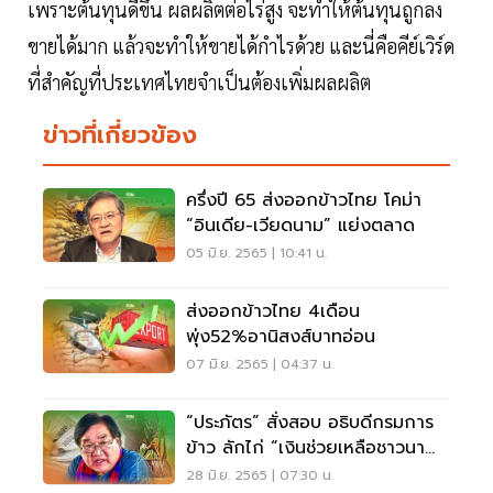
เพราะต้นทุนดีขึ้น ผลผลิตต่อไร่สูง จะทำให้ต้นทุนถูกลง
ขายได้มาก แล้วจะทำให้ขายได้กำไรด้วย และนี่คือคีย์เวิร์ด
ที่สำคัญที่ประเทศไทยจำเป็นต้องเพิ่มผลผลิต
ข่าวที่เกี่ยวข้อง
ครึ่งปี 65 ส่งออกข้าวไทย โคม่า
“อินเดีย-เวียดนาม” แย่งตลาด
05 มิ.ย. 2565 | 10:41 น.
ส่งออกข้าวไทย 4เดือน
พุ่ง52%อานิสงส์บาทอ่อน
07 มิ.ย. 2565 | 04:37 น.
“ประภัตร” สั่งสอบ อธิบดีกรมการ
ข้าว ลักไก่ “เงินช่วยเหลือชาวนา
“1.5 หมื่นล้าน
28 มิ.ย. 2565 | 07:30 น.