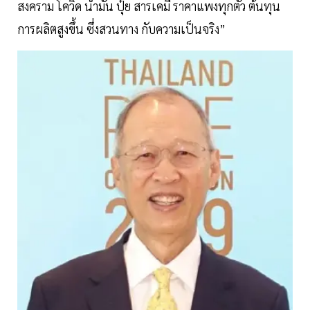
สงคราม โควิด น้ำมัน ปุ๋ย สารเคมี ราคาแพงทุกตัว ต้นทุน
การผลิตสูงขึ้น ซึ่งสวนทาง กับความเป็นจริง”