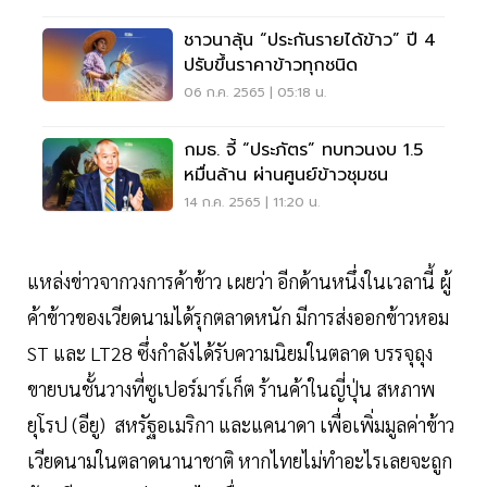
ชาวนาลุ้น “ประกันรายได้ข้าว” ปี 4
ปรับขึ้นราคาข้าวทุกชนิด
06 ก.ค. 2565 | 05:18 น.
กมธ. จี้ “ประภัตร” ทบทวนงบ 1.5
หมื่นล้าน ผ่านศูนย์ข้าวชุมชน
14 ก.ค. 2565 | 11:20 น.
แหล่งข่าวจากวงการค้าข้าว เผยว่า อีกด้านหนึ่งในเวลานี้ ผู้
ค้าข้าวของเวียดนามได้รุกตลาดหนัก มีการส่งออกข้าวหอม
ST และ LT28 ซึ่งกำลังได้รับความนิยมในตลาด บรรจุถุง
ขายบนชั้นวางที่ซูเปอร์มาร์เก็ต ร้านค้าในญี่ปุ่น สหภาพ
ยุโรป (อียู) สหรัฐอเมริกา และแคนาดา เพื่อเพิ่มมูลค่าข้าว
เวียดนามในตลาดนานาชาติ หากไทยไม่ทำอะไรเลยจะถูก