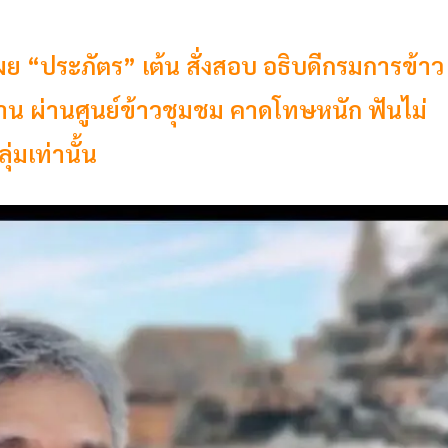
เผย “ประภัตร” เต้น สั่งสอบ อธิบดีกรมการข้าว
ล้าน ผ่านศูนย์ข้าวชุมชม คาดโทษหนัก ฟันไม่
่มเท่านั้น