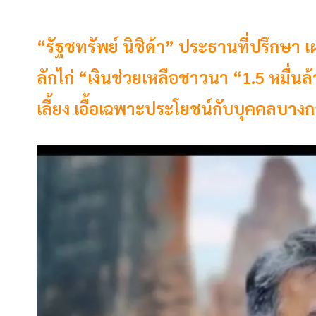
“รัฐชทรัพย์ นิชิด้า” ประธานที่ปรึกษา 
ลักไก่ “เงินช่วยเหลือชาวนา “1.5 หมื่น
เลี้ยง เอื้อเฉพาะประโยชน์กับบุคคลบางกลุ