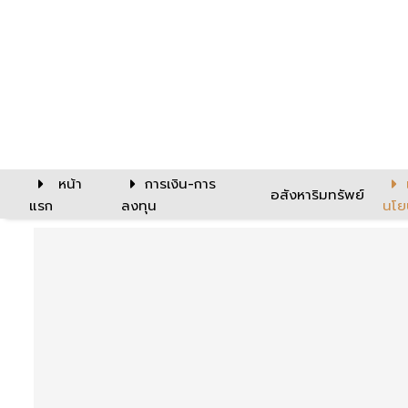
หน้า
การเงิน-การ
อสังหาริมทรัพย์
แรก
ลงทุน
นโย