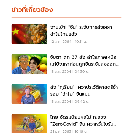
ข่าวที่เกี่ยวข้อง
งานเข้า! "จีน" ระงับการส่งออก
ลำไยไทยแล้ว
12 ส.ค. 2564 | 10:11 น.
จับตา ถก 37 ล้ง ลำไยภาคเหนือ
แก้ปัญหาก่อนถูกจีนระงับส่งออก
ลำไย
13 ส.ค. 2564 | 04:50 น.
ล้ง "ทุเรียน" ผวาประวัติศาสตร์ซ้ำ
รอย "ลำไย" จีนแบน
13 ส.ค. 2564 | 09:42 น.
ไทย จัดระเบียบผลไม้ ทะลวง
“ZeroCovid" จีน ผวาหวั่นใบรับ
รองปลอมระบาด
21 ม.ค. 2565 | 10:16 น.