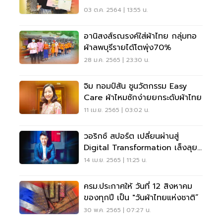
Awards 2021
03 ต.ค. 2564 | 13:55 น.
อานิสงส์รณรงค์ใส่ผ้าไทย กลุ่มทอ
ผ้าลพบุรีรายได้โตพุ่ง70%
28 ม.ค. 2565 | 23:30 น.
จิม ทอมป์สัน ชูนวัตกรรม Easy
Care ผ้าไหมซักง่ายยกระดับผ้าไทย
11 เม.ย. 2565 | 03:02 น.
วอริกซ์ สปอร์ต เปลี่ยนผ่านสู่
Digital Transformation เล็งลุย
Metaverse
14 เม.ย. 2565 | 11:25 น.
ครม.ประกาศให้ วันที่ 12 สิงหาคม
ของทุกปี เป็น "วันผ้าไทยแห่งชาติ”
30 พ.ค. 2565 | 07:27 น.