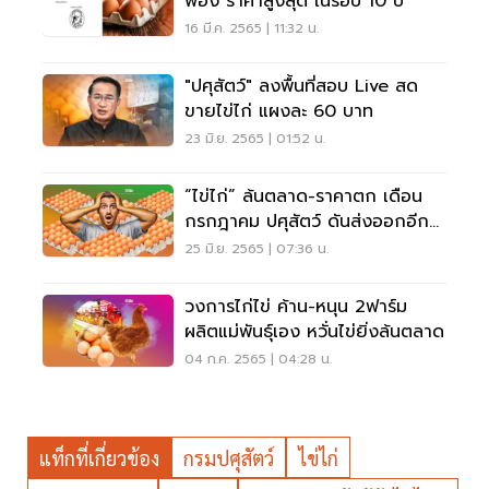
ฟอง ราคาสูงสุด ในรอบ 10 ปี
16 มี.ค. 2565 | 11:32 น.
"ปศุสัตว์" ลงพื้นที่สอบ Live สด
ขายไข่ไก่ แผงละ 60 บาท
23 มิ.ย. 2565 | 01:52 น.
“ไข่ไก่” ล้นตลาด-ราคาตก เดือน
กรกฎาคม ปศุสัตว์ ดันส่งออกอีก
32 ล้านฟอง
25 มิ.ย. 2565 | 07:36 น.
วงการไก่ไข่ ค้าน-หนุน 2ฟาร์ม
ผลิตแม่พันธุ์เอง หวั่นไข่ยิ่งล้นตลาด
04 ก.ค. 2565 | 04:28 น.
แท็กที่เกี่ยวข้อง
กรมปศุสัตว์
ไข่ไก่