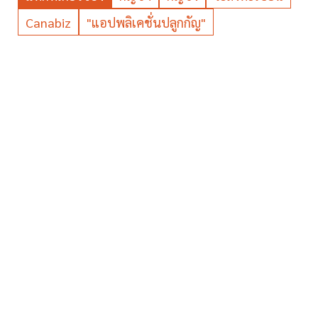
Canabiz
"แอปพลิเคชั่นปลูกกัญ"