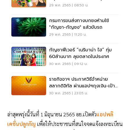
29 พ.ค. 2565 | 08:50 น.
กรมการขนส่งทางบกชงห้ามใช้
"กัญชา-กัญชง" แล้วขับรถ
29 พ.ค. 2565 | 11:20 น.
กัญชาฟีเวอร์ “เนริบาน่า ไฮ” ทุ่ม
60ล้านบาท ลุยตลาดในประเทศ
30 พ.ค. 2565 | 09:12 น.
ราชกิจจาฯ ประกาศวิธีจำหน่าย
สลากดิจิทัล ผ่านแอปฯถุงเงิน-เป๋า
ตัง
30 พ.ค. 2565 | 23:05 น.
ล่าสุดพรุ่งนี้วันที่ 1 มิถุนายน 2565 อย.เปิดตัว
แอปพลิ
เคชั่นปลูกกัญ
เพื่อให้ประชาชนที่สนใจจดแจ้งลงทะเบียน