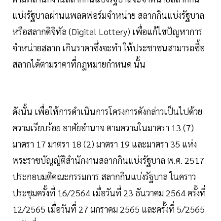
แบ่งรัฐบาลผ่านแพลตฟอร์มจำหน่าย สลากกินแบ่งรัฐบาล
หรือสลากดิจิทัล (Digital Lottery) เพื่อแก้ไขปัญหาการ
จำหน่ายสลาก เกินราคาซึ่งจะทำ ให้ประชาชนสามารถซื้อ
สลากได้ตามราคาที่กฎหมายกำหนด นั้น
ดังนั้น เพื่อให้การดำเนินการโครงการดังกล่าวเป็นไปด้วย
ความเรียบร้อย อาศัยอำนาจ ตามความในมาตรา 13 (7)
มาตรา 17 มาตรา 18 (2) มาตรา 19 และมาตรา 35 แห่ง
พระราชบัญญัติสำนักงานสลากกินแบ่งรัฐบาล พ.ศ. 2517
ประกอบมติคณะกรรมการ สลากกินแบ่งรัฐบาล ในคราว
ประชุมครั้งที่ 16/2564 เมื่อวันที่ 23 ธันวาคม 2564 ครั้งที่
12/2565 เมื่อวันที่ 27 มกราคม 2565 และครั้งที่ 5/2565