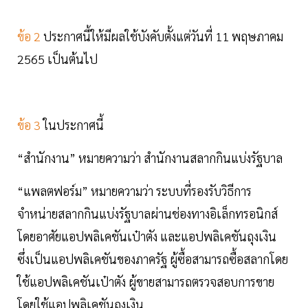
ข้อ 2
ประกาศนี้ให้มีผลใช้บังคับตั้งแต่วันที่ 11 พฤษภาคม
2565 เป็นต้นไป
ข้อ 3
ในประกาศนี้
“สำนักงาน” หมายความว่า สำนักงานสลากกินแบ่งรัฐบาล
“แพลตฟอร์ม” หมายความว่า ระบบที่รองรับวิธีการ
จำหน่ายสลากกินแบ่งรัฐบาลผ่านช่องทางอิเล็กทรอนิกส์
โดยอาศัยแอปพลิเคชันเป๋าตัง และแอปพลิเคชันถุงเงิน
ซึ่งเป็นแอปพลิเคชันของภาครัฐ ผู้ซื้อสามารถซื้อสลากโดย
ใช้แอปพลิเคชันเป๋าตัง ผู้ขายสามารถตรวจสอบการขาย
โดยใช้แอปพลิเคชันถุงเงิน