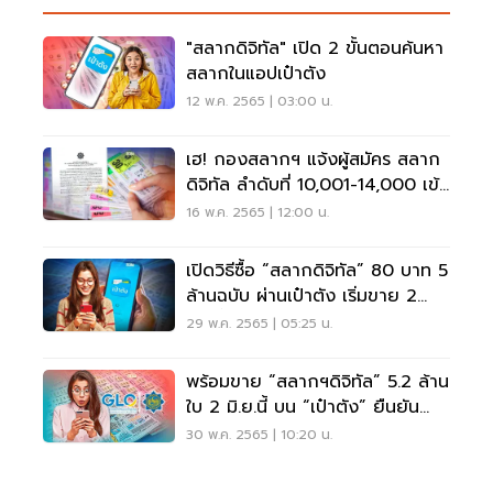
"สลากดิจิทัล" เปิด 2 ขั้นตอนค้นหา
สลากในแอปเป๋าตัง
12 พ.ค. 2565 | 03:00 น.
เฮ! กองสลากฯ แจ้งผู้สมัคร สลาก
ดิจิทัล ลำดับที่ 10,001-14,000 เข้า
ทำสัญญา
16 พ.ค. 2565 | 12:00 น.
เปิดวิธีซื้อ “สลากดิจิทัล” 80 บาท 5
ล้านฉบับ ผ่านเป๋าตัง เริ่มขาย 2
มิ.ย.นี้
29 พ.ค. 2565 | 05:25 น.
พร้อมขาย “สลากฯดิจิทัล” 5.2 ล้าน
ใบ 2 มิ.ย.นี้ บน “เป๋าตัง” ยืนยัน
ระบบไม่ล่ม
30 พ.ค. 2565 | 10:20 น.