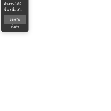
ทำงานได้ดี
ขึ้น
เพิ่มเติม
ยอมรับ
ตั้งค่า