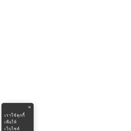
×
เราใช้คุกกี้
เพื่อให้
เว็บไซต์