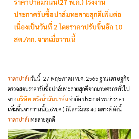
ราคาปาล์มวันนี้(27 พ.ค.) โรงงาน
ประกาศรับซื้อปาล์มทะลายสุกดีเพิ่มต่อ
เนื่องเป็นวันที่ 2 โดยราคาปรับขึ้นอีก 10
สต./กก. จากเมื่อวานนี้
ราคาปาล์ม
วันนี้ 27 พฤษภาคม พ.ศ. 2565 ฐานเศรษฐกิจ
ตรวจสอบราคารับซื้อปาล์มทะลายสุกดีจากเกษตรกรทั่วไป
จาก
บริษัท
ตรังน้ำมันปาล์ม
จำกัด ประกาศ พบว่าราคา
เพิ่มขึ้นจากวานนี้(26พ.ค.) กิโลกรัมละ 40 สตางค์ ดังนี้
ราคาปาล์ม
ทะลายสุกดี