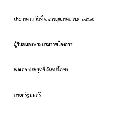
ประกาศ ณ วันที่ ๒๔ พฤษภาคม พ.ศ. ๒๕๖๕
ผู้รับสนองพระบรมราชโองการ
พลเอก ประยุทธ์ จันทร์โอชา
นายกรัฐมนตรี