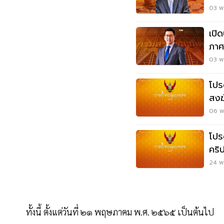
03 พ.
เปิด
ภาศ
03 พ.
โปร
สงฆ์ 3 รูป 
คณ
06 พ.
โปร
คริป
24 พ.
ทั้งนี้ ตั้งแต่วันที่ ๒๑ พฤษภาคม พ.ศ. ๒๕๖๕ เป็นต้นไป