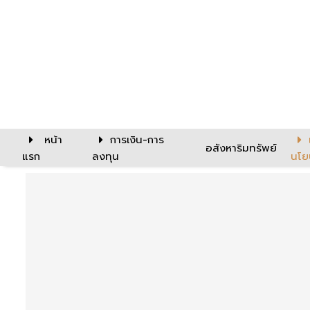
หน้า
การเงิน-การ
อสังหาริมทรัพย์
แรก
ลงทุน
นโย