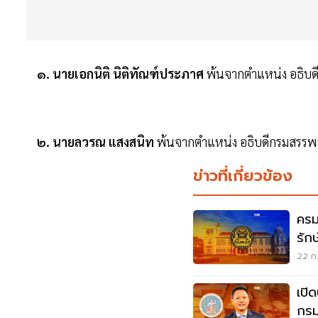
๑. นายเอกนิติ นิติทัณฑ์ประภาศ
พ้นจากตําแหน่ง อธิบดี
๒. นายลวรณ แสงสนิท
พ้นจากตําแหน่ง อธิบดีกรมสรรพสา
ข่าวที่เกี่ยวข้อง
ครม
รัก
22 ก.
เปิ
กรม