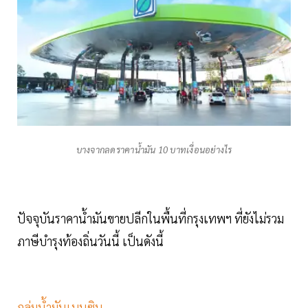
บางจากลดราคาน้ำมัน 10 บาทเงื่อนอย่างไร
ปัจจุบันราคาน้ำมันขายปลีกในพื้นที่กรุงเทพฯ ที่ยังไม่รวม
ภาษีบำรุงท้องถิ่นวันนี้ เป็นดังนี้
กลุ่มน้ำมันเบนซิน