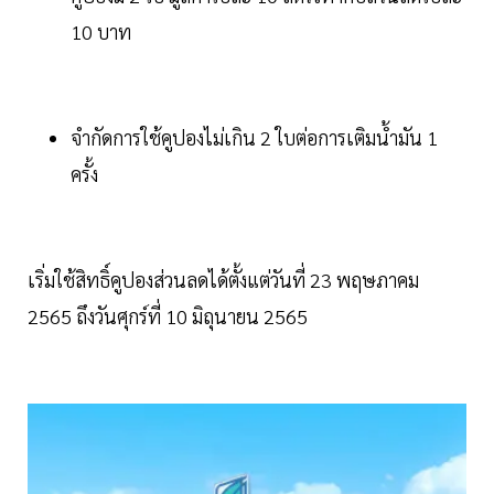
10 บาท
จำกัดการใช้คูปองไม่เกิน 2 ใบต่อการเติมน้ำมัน 1
ครั้ง
เริ่มใช้สิทธิ์คูปองส่วนลดได้ตั้งแต่วันที่ 23 พฤษภาคม
2565 ถึงวันศุกร์ที่ 10 มิถุนายน 2565