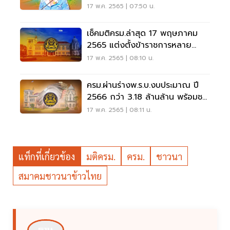
17 พ.ค. 2565 | 07:50 น.
เช็คมติครม.ล่าสุด 17 พฤษภาคม
2565 แต่งตั้งข้าราชการหลาย
ตำแหน่ง
17 พ.ค. 2565 | 08:10 น.
ครม.ผ่านร่างพ.ร.บ.งบประมาณ ปี
2566 กว่า 3.18 ล้านล้าน พร้อมชง
สภา
17 พ.ค. 2565 | 08:11 น.
แท็กที่เกี่ยวข้อง
มติครม.
ครม.
ชาวนา
สมาคมชาวนาข้าวไทย