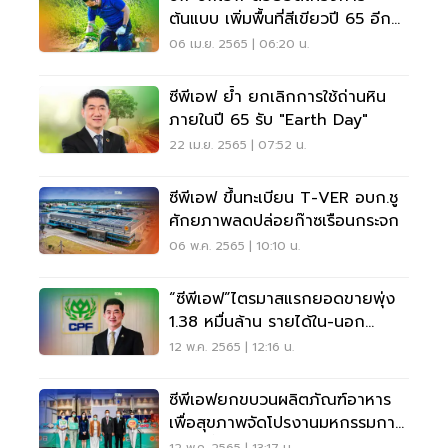
ต้นแบบ เพิ่มพื้นที่สีเขียวปี 65 อีก
1,000 ไร่
06 เม.ย. 2565 | 06:20 น.
ซีพีเอฟ ย้ำ ยกเลิกการใช้ถ่านหิน
ภายในปี 65 รับ "Earth Day"
22 เม.ย. 2565 | 07:52 น.
ซีพีเอฟ ขึ้นทะเบียน T-VER อบก.ชู
ศักยภาพลดปล่อยก๊าซเรือนกระจก
06 พ.ค. 2565 | 10:10 น.
“ซีพีเอฟ”ไตรมาสแรกยอดขายพุ่ง
1.38 หมื่นล้าน รายได้ใน-นอก
ประเทศโตต่อเนื่อง
12 พ.ค. 2565 | 12:16 น.
ซีพีเอฟยกขบวนผลิตภัณฑ์อาหาร
เพื่อสุขภาพจัดโปรงานมหกรรมการ
เงิน ครั้งที่ 22