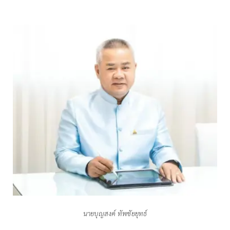
นายบุญสงค์ ทัพชัยยุทธ์