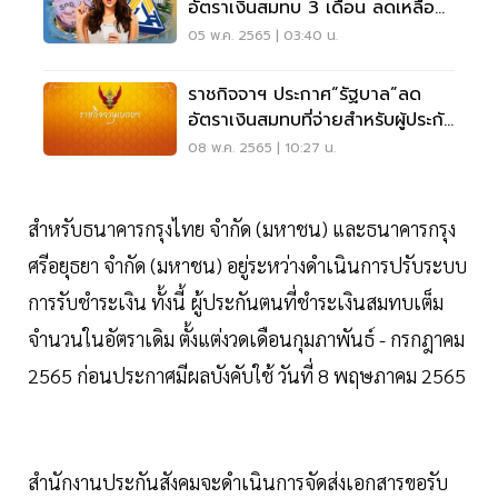
อัตราเงินสมทบ 3 เดือน ลดเหลือ
เท่าไร เช็คเลย
05 พ.ค. 2565 | 03:40 น.
ราชกิจจาฯ ประกาศ“รัฐบาล”ลด
อัตราเงินสมทบที่จ่ายสําหรับผู้ประกัน
ตน มาตรา 40
08 พ.ค. 2565 | 10:27 น.
สำหรับธนาคารกรุงไทย จำกัด (มหาชน) และธนาคารกรุง
ศรีอยุธยา จำกัด (มหาชน) อยู่ระหว่างดำเนินการปรับระบบ
การรับชำระเงิน ทั้งนี้ ผู้ประกันตนที่ชำระเงินสมทบเต็ม
จำนวนในอัตราเดิม ตั้งแต่งวดเดือนกุมภาพันธ์ - กรกฎาคม
2565 ก่อนประกาศมีผลบังคับใช้ วันที่ 8 พฤษภาคม 2565
สำนักงานประกันสังคมจะดำเนินการจัดส่งเอกสารขอรับ