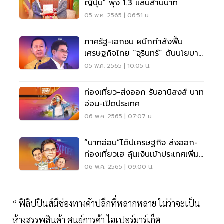
ญี่ปุ่น" พุ่ง 1.3 แสนล้านบาท
05 พ.ค. 2565 | 06:51 น.
ภาครัฐ-เอกชน ผนึกกำลังฟื้น
เศรษฐกิจไทย “จุรินทร์” ดันนโยบาย
รุก-ลึก
05 พ.ค. 2565 | 10:05 น.
ท่องเที่ยว-ส่งออก รับอานิสงส์ บาท
อ่อน-เปิดประเทศ
06 พ.ค. 2565 | 07:07 น.
“บาทอ่อน”โด๊ปเศรษฐกิจ ส่งออก-
ท่องเที่ยวเฮ ลุ้นเงินเข้าประเทศเพิ่ม
2 แสนล.
06 พ.ค. 2565 | 09:00 น.
“ ฟิลิปปินส์มีช่องทางค้าปลีกที่หลากหลาย ไม่ว่าจะเป็น
ห้างสรรพสินค้า ศูนย์การค้า ไฮเปอร์มาร์เก็ต