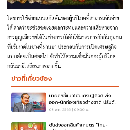
โดยการใช้จ่ายแบบแก้แค้นของผู้บริโภคที่สามารถจับจ่าย
ได้ คาดว่าจะช่วยชดเชยผลกระทบและความเสียหายจาก
การสูญเสียรายได้ในช่วงการบังคับใช้มาตรการกักกันชุมชน
ที่เข้มงวดในช่วงที่ผ่านมา ประกอบกับการเปิดเศรษฐกิจ
แบบค่อยเป็นค่อยไป ยังทำให้ความเชื่อมั่นของผู้บริโภค
กลับมามีเสถียรภาพมากขึ้น
ข่าวที่เกี่ยวข้อง
นายกฯชี้แนวโน้มเศรษฐกิจดี ส่ง
ออก-นักท่องเที่ยวต่างชาติ ปรับตัว
เพิ่ม
03 พ.ค. 2565 | 09:00 น.
ดันส่งออกสินค้าเกษตร "ไทย-