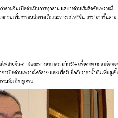
ว่าด่านจีนเปิดดำเนินการทุกด่าน แต่บางด่านเริ่มติดขัดเพราะมี
ภาคเอกชนเพิ่มการขนส่งทางเรือและทางรถไฟ”จีน-ลาว”มากขึ้นตาม
(รถไฟสายจีน-ลาว)และทางอากาศรวมกัน5% เพื่อลดความแออัดขอ
รปิดด่านเพราะโควิด19 และเพื่อรับมือกับราคาน้ำมันเพิ่มสูงขึ้
รามรัสเซีย-ยูเครน