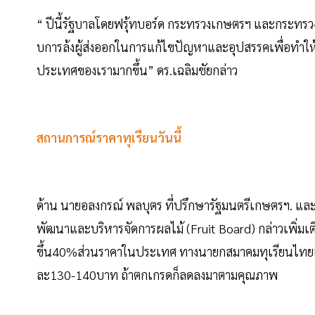
“ ปีนี้รัฐบาลโดยฟรุ้ทบอร์ด กระทรวงเกษตรฯ และกระท
บการล้งผู้ส่งออกในการแก้ไขปัญหาและอุปสรรคเพื่อทำให้ร
ประเทศของเรามากขึ้น” ดร.เฉลิมชัยกล่าว
สถานการณ์ราคาทุเรียนวันนี้
ด้าน นายอลงกรณ์ พลบุตร ที่ปรึกษารัฐมนตรีเกษตรฯ.
พัฒนาและบริหารจัดการผลไม้ (Fruit Board) กล่าวเพิ่มเ
ขึ้น40%ส่วนราคาในประเทศ ทางนายกสมาคมทุเรียนไทยแจ้งว่า
ละ130-140บาท ถ้าตกเกรดก็ลดลงมาตามคุณภาพ