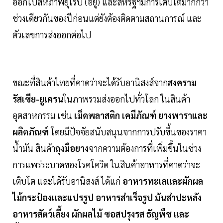
ออกไปสหภาพยุโรป (อียู) และสหรัฐฯมีการเติบโตมากกว่า
ช่วงเดียวกันของปีก่อนแต่ยังต้องติดตามสถานการณ์ และ
ตัวเลขการส่งออกต่อไป
ขณะที่สินค้าไทยที่คาดว่าจะได้รับอานิสงส์จาก
สงคราม
รัสเซีย-ยูเครน
ในภาพรวมส่งออกไปทั่วโลก ในสินค้า
อุตสาหกรรม เช่น
เม็ดพลาสติก เคมีภัณฑ์ ยางพาราและ
ผลิตภัณฑ์
โดยมีปัจจัยสนับสนุนจากการปรับขึ้นของราคา
น้ำมัน สินค้า
ถุงมือยาง
จากความต้องการที่เพิ่มขึ้นในช่วง
การแพร่ระบาดของโรคโควิด ในสินค้าอาหารที่คาดว่าจะ
เติบโต และได้รับอานิสงส์ ได้แก่
อาหารทะเลและผักผล
ไม้กระป๋องและแปรรูป อาหารสำเร็จรูป มันสำปะหลัง
อาหารสัตว์เลี้ยง ผักผลไม้ ซอสปรุงรส ธัญพืช และ