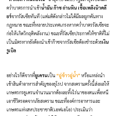
คว่ำบาตรการนำเข้า
น้ำมัน ก๊าซ ถ่านหิน เชื้อเพลิงนิวคลี
ยร์
จากรัสเซียทันที (แต่มติดังกล่าวไม่ได้มีผลผูกพันทาง
กฎหมาย ขณะที่หลายประเทศเกรงหากคว่ำบาตรรัสเซียจะ
ก่อให้เกิดวิกฤติพลังงาน) ขณะที่รัสเซียประกาศให้ชาติที่ไม่
เป็นมิตรหากยังต้องนำเข้าก๊าซจากรัสเซียต้องชำระด้วย
เงิน
รูเบิล
อย่างไรก็ดีจากที่
ยูเครน
เป็น
“อู่ข้าวอู่น้ำ”
หรือแหล่งนำ
เข้าสินค้าอาหารสำคัญของยุโรป จากสงครามครั้งนี้ส่งผลให้
เกษตรกรยูเครนจำนวนมากต้องละทิ้งไร่นาของตนเพื่อหนี
เอาชีวิตรอดจากภัยสงคราม ขณะที่องค์การอาหารและ
เกษตรแห่งสหประชาชาติ(เอฟเอโอ) ประเมินว่า