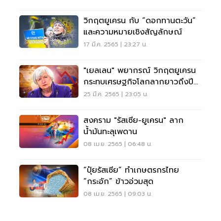
วิกฤตยูเครน กับ “ดอกทานตะวัน”
และความหมายเชิงสัญลักษณ์
17 มี.ค. 2565 | 23:27 น.
"เยลเลน" พยากรณ์ วิกฤตยูเครน
กระทบเศรษฐกิจโลกลากยาวถึงปี
หน้า
25 มี.ค. 2565 | 23:05 น.
สงคราม "รัสเซีย-ยูเครน" ลาก
น้ำมันทะลุเพดาน
08 เม.ย. 2565 | 06:48 น.
“ปุ๋ยรัสเซีย” ทำเกษตรกรไทย
“กระอัก” ข้าวอ่วมสุด
08 เม.ย. 2565 | 09:03 น.