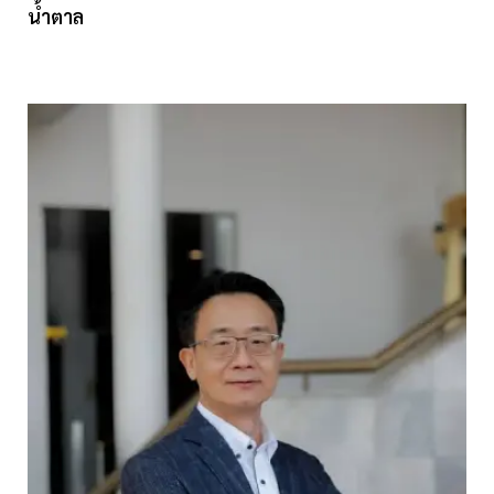
น้ำตาล