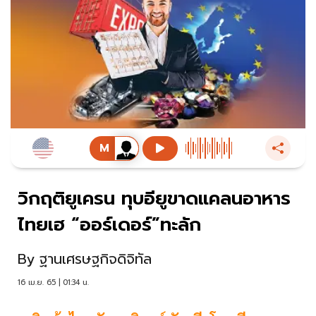
วิกฤติยูเครน ทุบอียูขาดแคลนอาหาร
ไทยเฮ “ออร์เดอร์”ทะลัก
By
ฐานเศรษฐกิจดิจิทัล
16 เม.ย. 65 | 01:34 น.