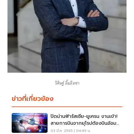
วิศิษฐ์ ลิ้มลือชา
ข่าวที่เกี่ยวข้อง
ปิดน่านฟ้ารัสเซีย-ยูเครน งานเข้า!
สายการบินจากยุโรปต้องบินอ้อม
โลก
03 มี.ค. 2565 | 04:49 น.