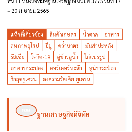
หน้า 1 หนังสือพิมพ์ฐานเศรษฐกิจ ฉบับที่ 3775 วันที่ 17
– 20 เมษายน 2565
แท็กที่เกี่ยวข้อง
สินค้าเกษตร
น้ำตาล
อาหาร
สหภาพยุโรป
อียู
คว่ำบาตร
มันสำปะหลัง
รัสเซีย
โควิด-19
อู่ข้าวอู่น้ำ
ไก่แปรรูป
อาหารกระป๋อง
ออร์เดอร์ทะลัก
ทูน่ากระป๋อง
วิกฤตยูเครน
สงครามรัสเซีย-ยูเครน
ฐานเศรษฐกิจดิจิทัล