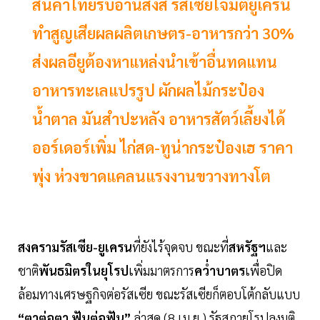
สินค้าไทยรับอานิสงส์ รัสเซียโจมตียูเครน
ทำสูญเสียผลผลิตเกษตร-อาหารกว่า 30%
ส่งผลอียูต้องหาแหล่งนำเข้าอื่นทดแทน
อาหารทะเลแปรรูป ผักผลไม้กระป๋อง
น้ำตาล มันสำปะหลัง อาหารสัตว์เลี้ยงได้
ออร์เดอร์เพิ่ม ไก่สด-ทูน่ากระป๋องเฮ ราคา
พุ่ง ห่วงขาดแคลนแรงงานขวางทางโต
สงครามรัสเซีย-ยูเครน
ที่ยังไร้จุดจบ ขณะที่
สหรัฐฯ
และ
ชาติ
พันธมิตรในยุโรป
เพิ่มมาตรการ
คว่ำบาตร
เพื่อปิด
ล้อมทางเศรษฐกิจต่อรัสเซีย ขณะรัสเซียก็ตอบโต้กลับแบบ
“ตาต่อตา ฟันต่อฟัน”
ล่าสุด (8 เม.ย.) รัฐสภายุโรปลงมติ