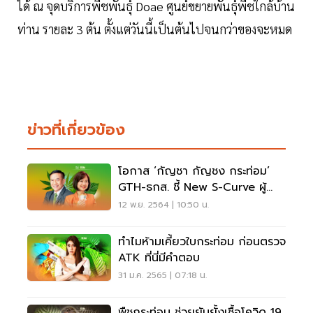
ได้ ณ จุดบริการพืชพันธุ์ Doae ศูนย์ขยายพันธุ์พืชใกล้บ้าน
ท่าน รายละ 3 ต้น ตั้งแต่วันนี้เป็นต้นไปจนกว่าของจะหมด
ข่าวที่เกี่ยวข้อง
โอกาส ‘กัญชา กัญชง กระท่อม’
GTH-ธกส. ชี้ New S-Curve ผู้
ประกอบการไทย
12 พ.ย. 2564 | 10:50 น.
ทำไมห้ามเคี้ยวใบกระท่อม ก่อนตรวจ
ATK ที่นี่มีคำตอบ
31 ม.ค. 2565 | 07:18 น.
พืชกระท่อม ช่วยยับยั้งเชื้อโควิด 19