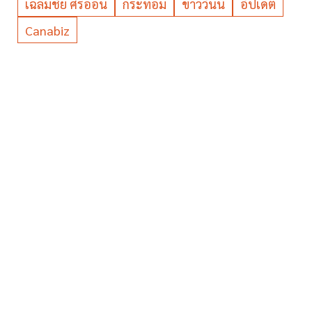
เฉลิมชัย ศรีอ่อน
กระท่อม
ข่าววันนี้
อัปเดต
Canabiz