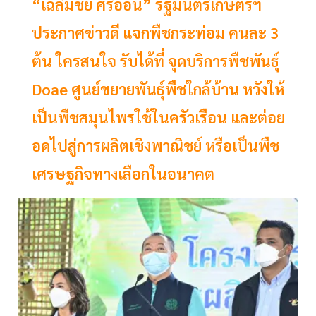
“เฉลิมชัย ศรีอ่อน” รัฐมนตรีเกษตรฯ
ประกาศข่าวดี แจกพืชกระท่อม คนละ 3
ต้น ใครสนใจ รับได้ที่ จุดบริการพืชพันธุ์
Doae ศูนย์ขยายพันธุ์พืชใกล้บ้าน หวังให้
เป็นพืชสมุนไพรใช้ในครัวเรือน และต่อย
อดไปสู่การผลิตเชิงพาณิชย์ หรือเป็นพืช
เศรษฐกิจทางเลือกในอนาคต