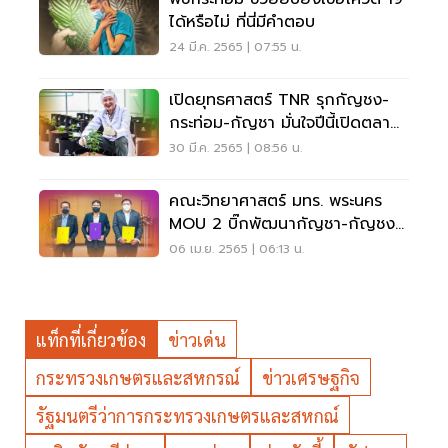
ได้หรือไม่ ที่นี่มีคำตอบ
24 มี.ค. 2565 | 07:55 น.
เปิดยุทธศาสตร์ TNR รุกกัญชง-
กระท่อม-กัญชา มั่นใจปีนี้เปิดตลาด
ฉลุย
30 มี.ค. 2565 | 08:56 น.
คณะวิทยาศาสตร์ มทร. พระนคร
MOU 2 บิ๊กพัฒนากัญชา-กัญชง-
กระท่อม
06 เม.ย. 2565 | 06:13 น.
แท็กที่เกี่ยวข้อง
ข่าวเด่น
กระทรวงเกษตรและสหกรณ์
ข่าวเศรษฐกิจ
รัฐมนตรีว่าการกระทรวงเกษตรและสหกณ์