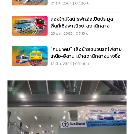
กลางบางซื่อ
21 ธ.ค. 2564 | 07:20 น.
ส่องไทม์ไลน์ รฟท.จ่อเปิดประมูล
พื้นที่เชิงพาณิชย์ สถานีกลาง
บางซื่อ-รถไฟสายสีแดง
25 ม.ค. 2565 | 07:15 น.
“คมนาคม” เล็งย้ายขบวนรถไฟสาย
เหนือ-อีสาน เข้าสถานีกลางบางซื่อ
12 มี.ค. 2565 | 05:46 น.