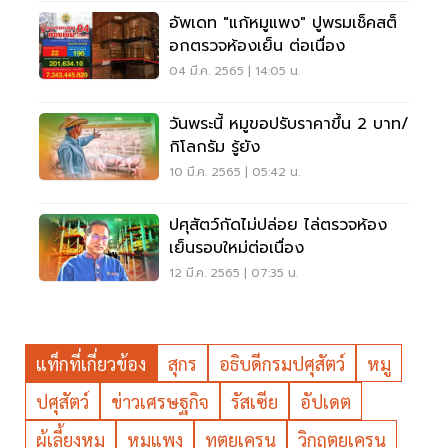
อัพเดท "แก้หมูแพง" ปูพรมเช็คสต็
อกตรวจห้องเย็น ต่อเนื่อง
04 มี.ค. 2565 | 14:05 น.
วันพระนี้ หมูขอปรับราคาขึ้น 2 บาท/
กิโลกรัม รู้ยัง
10 มี.ค. 2565 | 05:42 น.
ปศุสัตว์กัดไม่ปล่อย ไล่ตรวจห้อง
เย็นรอบใหม่ต่อเนื่อง
12 มี.ค. 2565 | 07:35 น.
แท็กที่เกี่ยวข้อง
สุกร
อธิบดีกรมปศุสัตว์
หมู
ปศุสัตว์
ข่าวเศรษฐกิจ
รัสเซีย
อัปเดต
ผู้เลี้ยงหมู
หมูแพง
ทูตยูเครน
วิกฤตยูเครน