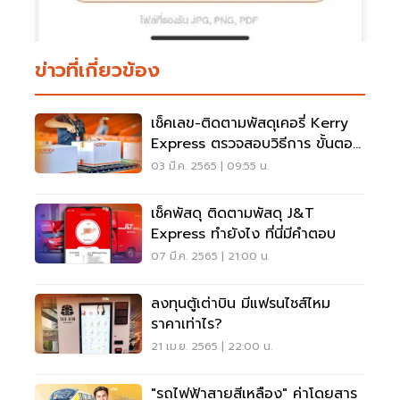
ข่าวที่เกี่ยวข้อง
เช็คเลข-ติดตามพัสดุเคอรี่ Kerry
Express ตรวจสอบวิธีการ ขั้นตอน
ที่นี่
03 มี.ค. 2565 | 09:55 น.
เช็คพัสดุ ติดตามพัสดุ J&T
Express ทำยังไง ที่นี่มีคำตอบ
07 มี.ค. 2565 | 21:00 น.
ลงทุนตู้เต่าบิน มีแฟรนไชส์ไหม
ราคาเท่าไร?
21 เม.ย. 2565 | 22:00 น.
"รถไฟฟ้าสายสีเหลือง" ค่าโดยสาร