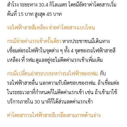
สำโรง ระยะทาง 30.4 กิโลเมตร โดยมีอัตราค่าโดยสารเริ่ม
ต้นที่ 15 บาท สูงสุด 45 บาท
รถไฟฟ้าสายสีเหลือง จ่ายค่าโดยสารแบบไหน
กรณีจ่ายค่าแรกเข้าครั้งเดียว
หากประชาชนมีเดินทาง
เชื่อมต่อรถไฟฟ้าในจุดต่าง ๆ ทั้ง 4 จุดของรถไฟฟ้าสายสี
เหลือง ที่ รฟม.ดูแลอยู่จะไม่คิดค่าแรกเข้าเพิ่มเติม
กรณีเปลี่ยนถ่ายระบบระหว่างรถไฟฟ้าของรฟม.
กับ
รถไฟฟ้าสายอื่น นอกความรับผิดชอบของรฟม. ถ้าเชื่อมต่อ
ในระยะเวลาที่กำหนดก็ไม่คิดค่าแรกเข้า เช่น ถ้าเข้ามาใช้
บริการภายใน 30 นาทีก็ได้ส่วนลดค่าแรกเข้า
ค่าโดยสารรถไฟฟ้าสายสีเหลืองตามภาพด้านล่าง