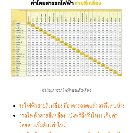
ค่าโดยสารรถไฟฟ้าสายสีเหลือง
รถไฟฟ้าสายสีเหลือง มีอาคารจอดแล้วจรที่ไหนบ้าง
“รถไฟฟ้าสายสีเหลือง” นั่งฟรีถึงวันไหน เก็บค่า
โดยสารเริ่มต้นเท่าไหร่