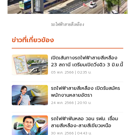
รถไฟฟ้าสายสีเหลือง
ข่าวที่เกี่ยวข้อง
เปิดเส้นทางรถไฟฟ้าสายสีเหลือง
23 สถานี เตรียมเปิดวิ่งฉิว 3 มิ.ย.นี้
05 พ.ค. 2566 | 02:35 น.
รถไฟฟ้าสายสีเหลือง เปิดรับสมัคร
พนักงานหลายอัตรา
24 พ.ค. 2566 | 20:10 น.
รถไฟฟ้าฟันหลอ วอน รฟม. เชื่อม
สายสีเหลือง-สายสีเขียวเหนือ
30 พ.ค. 2566 | 04:43 น.