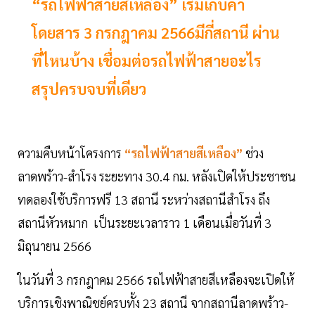
“รถไฟฟ้าสายสีเหลือง” เริ่มเก็บค่า
โดยสาร 3 กรกฎาคม 2566มีกี่สถานี ผ่าน
ที่ไหนบ้าง เชื่อมต่อรถไฟฟ้าสายอะไร
สรุปครบจบที่เดียว
ความคืบหน้าโครงการ
“รถไฟฟ้าสายสีเหลือง”
ช่วง
ลาดพร้าว-สำโรง ระยะทาง 30.4 กม. หลังเปิดให้ประชาชน
ทดลองใช้บริการฟรี 13 สถานี ระหว่างสถานีสำโรง ถึง
สถานีหัวหมาก เป็นระยะเวลาราว 1 เดือนเมื่อวันที่ 3
มิถุนายน 2566
ในวันที่ 3 กรกฎาคม 2566 รถไฟฟ้าสายสีเหลืองจะเปิดให้
บริการเชิงพาณิชย์ครบทั้ง 23 สถานี จากสถานีลาดพร้าว-