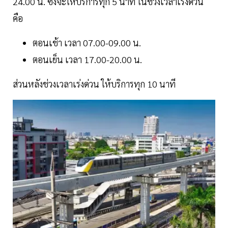
24.00 น. ซึ่งจะให้บริการทุก 5 นาที ในช่วงเวลาเร่งด่วน
คือ
ตอนเช้า เวลา 07.00-09.00 น.
ตอนเย็น เวลา 17.00-20.00 น.
ส่วนหลังช่วงเวลาเร่งด่วน ให้บริการทุก 10 นาที