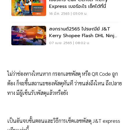
Express เบอร์อะไร เช็คได้ที่นี่
16 มี.ค. 2565 | 05:09 น.
สงกรานต์2565 ไปรษณีย์ J&T
Kerry Shopee Flash DHL Ninja
Van หยุดไหม
07 เม.ย. 2565 | 08:02 น.
ไม่ว่าช่องทางไหนหาก กรอกเลขพัสดุ หรือ QR Code ถูก
ต้อง ก็จะขึ้นสถานะของพัสดุทันที ว่าขนส่งถึงไหน ถึงปลาย
ทาง มีผู้เซ็นรับพัสดุแล้วหรือยัง
เป็นอันจบขั้นตอนและวิธีการเช็คเลขพัสดุ J&T express