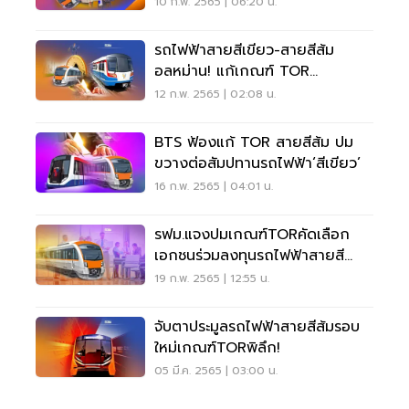
10 ก.พ. 2565 | 06:20 น.
รถไฟฟ้าสายสีเขียว-สายสีส้ม
อลหม่าน! แก้เกณฑ์ TOR
น็อค"คมนาคม"
12 ก.พ. 2565 | 02:08 น.
BTS ฟ้องแก้ TOR สายสีส้ม ปม
ขวางต่อสัมปทานรถไฟฟ้า‘สีเขียว’
16 ก.พ. 2565 | 04:01 น.
รฟม.แจงปมเกณฑ์TORคัดเลือก
เอกชนร่วมลงทุนรถไฟฟ้าสายสี
ส้ม1.4แสนล้าน
19 ก.พ. 2565 | 12:55 น.
จับตาประมูลรถไฟฟ้าสายสีส้มรอบ
ใหม่เกณฑ์TORพิลึก!
05 มี.ค. 2565 | 03:00 น.