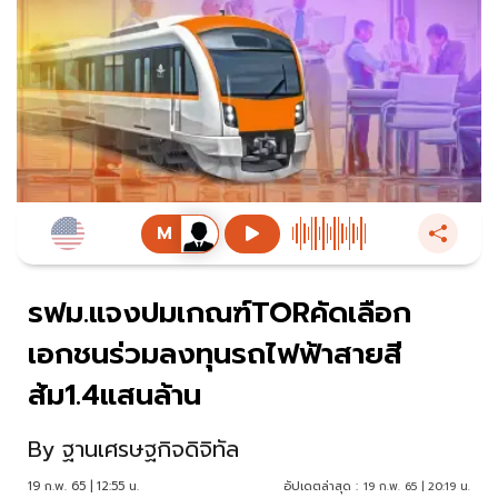
รฟม.แจงปมเกณฑ์TORคัดเลือก
เอกชนร่วมลงทุนรถไฟฟ้าสายสี
ส้ม1.4แสนล้าน
By
ฐานเศรษฐกิจดิจิทัล
19 ก.พ. 65 | 12:55 น.
อัปเดตล่าสุด :
19 ก.พ. 65 | 20:19 น.