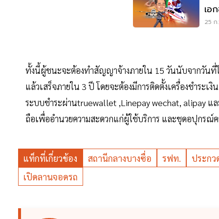
เอก
เหนี
25 ก.
ทั้งนี้ผู้ชนะจะต้องทำสัญญาจ้างภายใน 15 วันนับจากวันท
แล้วเสร็จภายใน 3 ปี โดยจะต้องมีการติดตั้งเครื่องชำระ
ระบบชำระผ่านtruewallet ,Linepay wechat, alipay และ
ถือเพื่ออำนวยความสะดวกแก่ผู้ใช้บริการ และชุดอปุกรณ์ค
แท็กที่เกี่ยวข้อง
สถานีกลางบางซื่อ
รฟท.
ประกว
เปิดลานจอดรถ