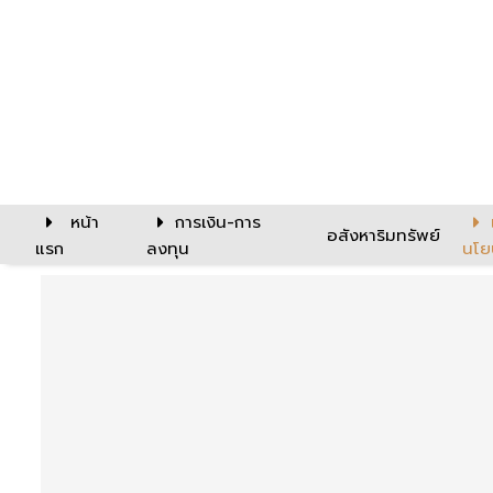
หน้า
การเงิน-การ
อสังหาริมทรัพย์
แรก
ลงทุน
นโย