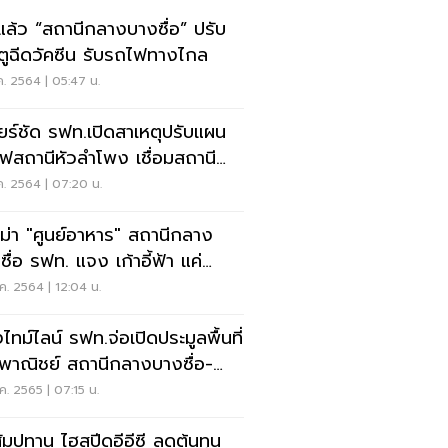
่มแล้ว “สถานีกลางบางซื่อ” ปรับ
ตูฉีดวัคซีน รับรถไฟทางไกล
ค. 2564 | 05:47 น.
ียร์ชัด รฟท.เปิดสาเหตุปรับแผน
ฟสถานีหัวลำโพง เชื่อมสถานี
งบางซื่อ
ค. 2564 | 07:20 น.
ม่า "ศูนย์อาหาร" สถานีกลาง
ซื่อ รฟท. แจง เก้าอี้ฟ้า แค่
วคราว
ค. 2564 | 12:04 น.
ไทม์ไลน์ รฟท.จ่อเปิดประมูลพื้นที่
งพาณิชย์ สถานีกลางบางซื่อ-
ฟสายสีแดง
ค. 2565 | 07:15 น.
อสัมปทาน ไฮสปีดอีอีซี ลดต้นทุน