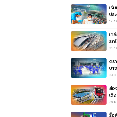
เริ
ประ
12 ธ.
เคล
รถไ
กลา
21 ธ.
ดรา
บาง
ชั่
24 ธ.
ส่อง
เชิ
รถไ
25 ม.
รื้