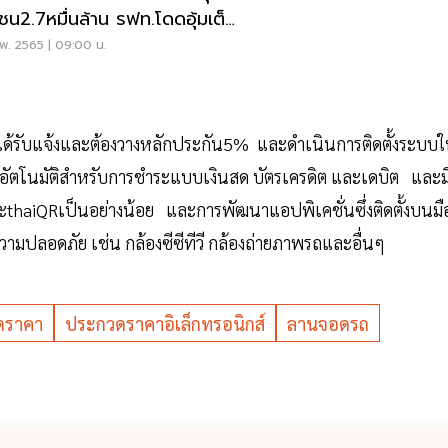
ชน2.7หมื่นล้าน รฟท.โดดอุ้มเต็ม
่ยว
พ. 2565 | 09:00 น.
ี่ได้รับแจ้งและต้องวางหลักประกัน5% และดำเนินการติดตั้งระบบใ
เงินอัตโนมัติสำหรับการชำระแบบเงินสด บัตรเครดิต และเดบิต และม
thaiQRเป็นอย่างน้อย และการพัฒนาแอปพิเคชั่นซึ่งติดตั้งบนมื
วามปลอดภัย เช่น กล้องซีซีทีวี กล้องถ่ายภาพรถและอื่นๆ
ดราคา
ประกวดราคาอิเล็กทรอนิกส์
ลานจอดรถ