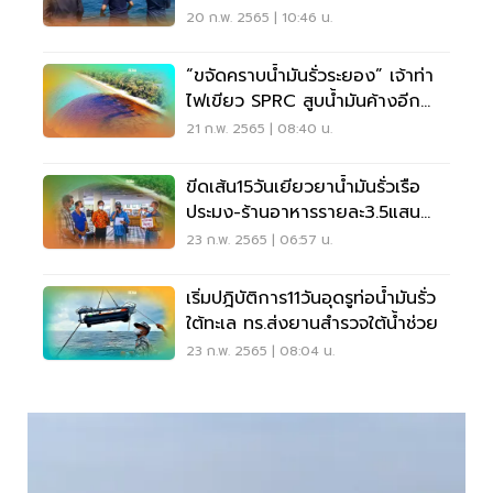
รำพึง
20 ก.พ. 2565 | 10:46 น.
“ขจัดคราบน้ำมันรั่วระยอง” เจ้าท่า
ไฟเขียว SPRC สูบน้ำมันค้างอีก
12,000 ลิตร
21 ก.พ. 2565 | 08:40 น.
ขีดเส้น15วันเยียวยาน้ำมันรั่วเรือ
ประมง-ร้านอาหารรายละ3.5แสน
บาท
23 ก.พ. 2565 | 06:57 น.
เริ่มปฎิบัติการ11วันอุดรูท่อน้ำมันรั่ว
ใต้ทะเล ทร.ส่งยานสำรวจใต้น้ำช่วย
23 ก.พ. 2565 | 08:04 น.