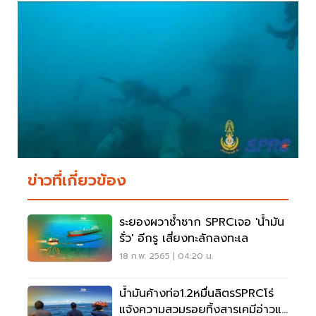
ข่าวที่เกี่ยวข้อง
ระยองผวาซ้ำซาก SPRCเจอ 'นํ้ามัน
รั่ว' อีกรู เสี่ยงทะลักลงทะเล
18 ก.พ. 2565 | 04:20 น.
น้ำมันค้างท่อ1.2หมื่นลิตรSPRCโร่
แจ้งความสวมรอยทิ้งสารเคมีอ่าวแม่