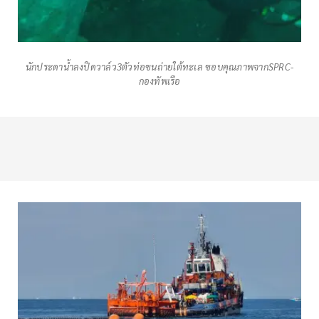
นักประดาน้ำลงปิดวาล์ว3ตัวท่อขนถ่ายใต้ทะเล ขอบคุณภาพจากSPRC-
กองทัพเรือ