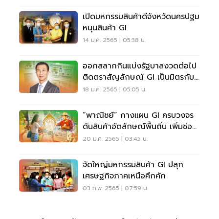
เปิดมหกรรมสินค้าดีจังหวัดนครปฐม
หนุนสินค้า GI
14 ม.ค. 2565 | 05:38 น.
ออกสลากกินแบ่งรัฐบาลงวดต่อไป
ติดตราสัญลักษณ์ GI เป็นมิตรกับ
สิ่งแวดล้อม
18 ม.ค. 2565 | 05:05 น.
“พาณิชย์” กางแผน GI ครบวงจร
ดันสินค้าอัตลักษณ์พื้นถิ่น เพิ่มช่อง
ทางการตลาด
20 ม.ค. 2565 | 03:45 น.
จัดใหญ่มหกรรมสินค้า GI ปลุก
เศรษฐกิจภาคเหนือคึกคัก
03 ก.พ. 2565 | 07:59 น.