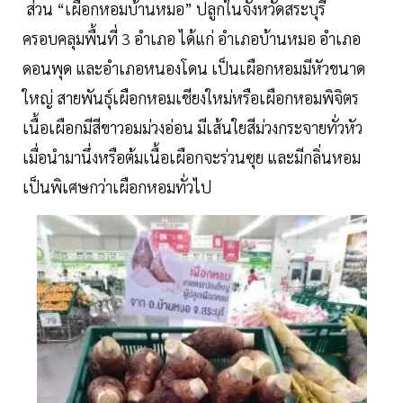
ส่วน “เผือกหอมบ้านหมอ” ปลูกในจังหวัดสระบุรี
ครอบคลุมพื้นที่ 3 อำเภอ ได้แก่ อำเภอบ้านหมอ อำเภอ
ดอนพุด และอำเภอหนองโดน เป็นเผือกหอมมีหัวขนาด
ใหญ่ สายพันธุ์เผือกหอมเชียงใหม่หรือเผือกหอมพิจิตร
เนื้อเผือกมีสีขาวอมม่วงอ่อน มีเส้นใยสีม่วงกระจายทั่วหัว
เมื่อนำมานึ่งหรือต้มเนื้อเผือกจะร่วนซุย และมีกลิ่นหอม
เป็นพิเศษกว่าเผือกหอมทั่วไป