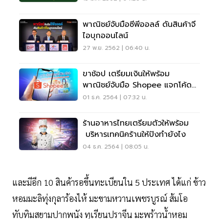
พาณิชย์จับมือซีพีออลล์ ดันสินค้าจี
ไอบุกออนไลน์
27 พ.ย. 2562 | 06:40 น.
ขาช้อป เตรียมเงินให้พร้อม
พาณิชย์จับมือ Shopee แจกโค้ด
ส่งท้ายปีลดสูงสุด 25%
01 ธ.ค. 2564 | 07:32 น.
ร้านอาหารไทยเตรียมตัวให้พร้อม
บริหารเทคนิคร้านให้ปังทำยังไง
04 ธ.ค. 2564 | 08:05 น.
และมีอีก 10 สินค้ารอขึ้นทะเบียนใน 5 ประเทศ ได้แก่ ข้าว
หอมมะลิทุ่งกุลาร้องไห้ มะขามหวานเพชรบูรณ์ ส้มโอ
ทับทิมสยามปากพนัง ทุเรียนปราจีน มะพร้าวน้ำหอม