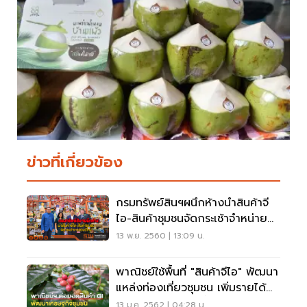
ข่าวที่เกี่ยวข้อง
กรมทรัพย์สินฯผนึกห้างนำสินค้าจี
ไอ-สินค้าชุมชนจัดกระเช้าจำหน่าย
ช่วงปีใหม่
13 พ.ย. 2560 | 13:09 น.
พาณิชย์ใช้พื้นที่ "สินค้าจีไอ" พัฒนา
แหล่งท่องเที่ยวชุมชน เพิ่มรายได้
กระตุ้นเศรษฐกิจในพื้นที่
13 ม.ค. 2562 | 04:28 น.