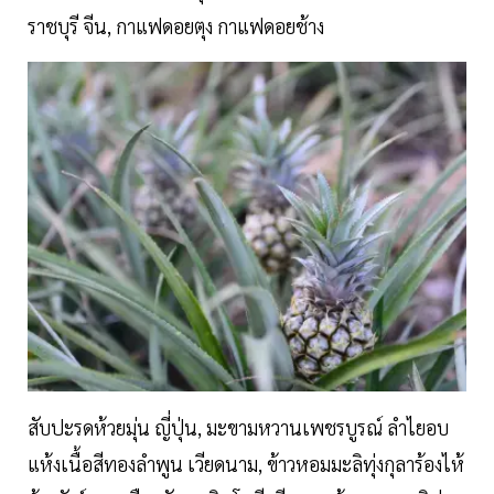
ราชบุรี จีน, กาแฟดอยตุง กาแฟดอยช้าง
สับปะรดห้วยมุ่น ญี่ปุ่น, มะขามหวานเพชรบูรณ์ ลำไยอบ
แห้งเนื้อสีทองลำพูน เวียดนาม, ข้าวหอมมะลิทุ่งกุลาร้องไห้