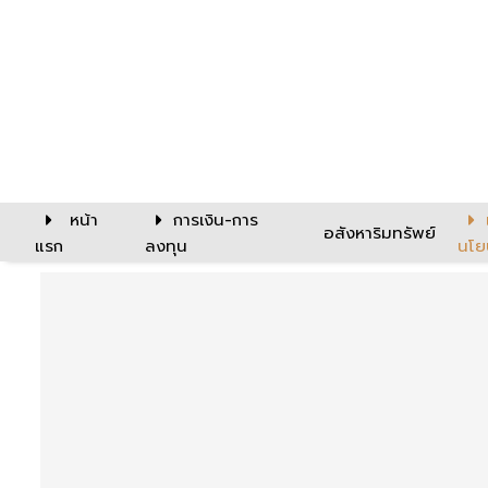
หน้า
การเงิน-การ
อสังหาริมทรัพย์
แรก
ลงทุน
นโย