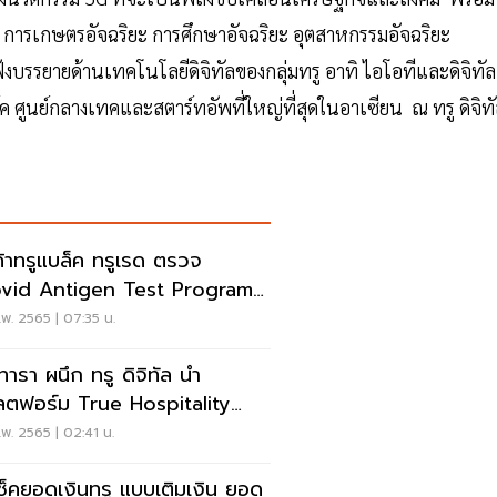
ะ การเกษตรอัจฉริยะ การศึกษาอัจฉริยะ อุตสาหกรรมอัจฉริยะ
ังบรรยายด้านเทคโนโลยีดิจิทัลของกลุ่มทรู อาทิ ไอโอทีและดิจิทัล
์ค ศูนย์กลางเทคและสตาร์ทอัพที่ใหญ่ที่สุดในอาเซียน ณ ทรู ดิจิท
ค้าทรูแบล็ค ทรูเรด ตรวจ
vid Antigen Test Program”
พ. 2565 | 07:35 น.
นทารา ผนึก ทรู ดิจิทัล นำ
ตฟอร์ม True Hospitality
tform ให้บริการลูกค้า
พ. 2565 | 02:41 น.
ีเช็คยอดเงินทรู แบบเติมเงิน ยอด