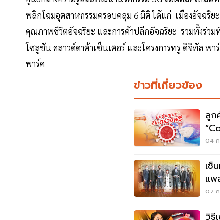
พลิกโฉมอุตสาหกรรมครอบคลุม 6 มิติ ได้แก่ เมืองอัจฉริย
คุณภาพชีวิตอัจฉริยะ และการค้าปลีกอัจฉริยะ รวมทั้งร่วมฟ
โซลูชัน คลาวด์ดาต้าเซ็นเตอร์ และโครงการทรู ดิจิทัล พาร
พาร์ค
ข่าวที่เกี่ยวข้อง
ลูก
“Co
ฟรี
04 ก.
เซ็
แพล
Pla
07 ก.
วิธ