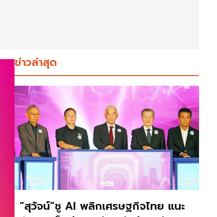
ข่าวล่าสุด
“สุวัจน์”ชู AI พลิกเศรษฐกิจไทย แนะ