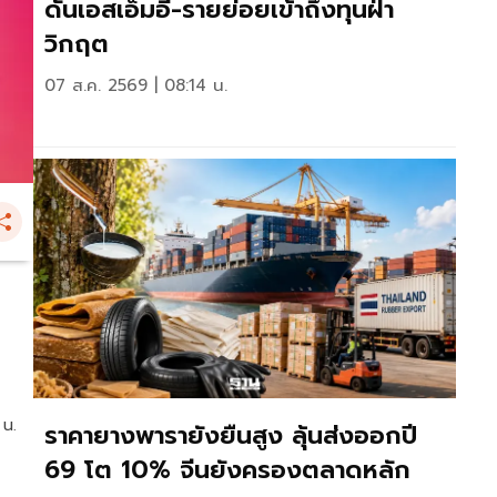
ดันเอสเอ็มอี-รายย่อยเข้าถึงทุนฝ่า
วิกฤต
07 ส.ค. 2569 | 08:14 น.
 น.
ราคายางพารายังยืนสูง ลุ้นส่งออกปี
69 โต 10% จีนยังครองตลาดหลัก