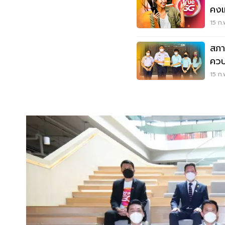
คงเ
15 ก.
สภา
ควบ
ชุด
15 ก.