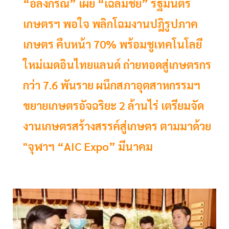
“อลงกรณ์” เผย “เฉลิมชัย” รัฐมนตรี
เกษตรฯ พอใจ พลิกโฉมงานปฎิรูปภาค
เกษตร คืบหน้า 70% พร้อมชูเทคโนโลยี
ใหม่เมดอินไทยแลนด์ ถ่ายทอดสู่เกษตรกร
กว่า 7.6 พันราย ผนึกสภาอุตสาหกรรมฯ
ขยายเกษตรอัจฉริยะ 2 ล้านไร่ เตรียมจัด
งานเกษตรสร้างสรรค์สู่เกษตร ตามมาด้วย
"จุฬาฯ “AIC Expo” มีนาคม