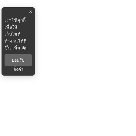
×
เราใช้คุกกี้
เพื่อให้
เว็บไซต์
ทำงานได้ดี
ขึ้น
เพิ่มเติม
ยอมรับ
ตั้งค่า