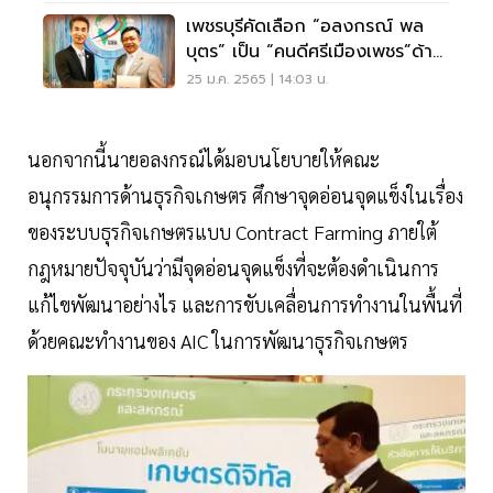
เพชรบุรีคัดเลือก “อลงกรณ์ พล
บุตร” เป็น “คนดีศรีเมืองเพชร”ด้าน
บริหารรัฐกิจ
25 ม.ค. 2565 | 14:03 น.
นอกจากนี้นายอลงกรณ์ได้มอบนโยบายให้คณะ
อนุกรรมการด้านธุรกิจเกษตร ศึกษาจุดอ่อนจุดแข็งในเรื่อง
ของระบบธุรกิจเกษตรแบบ Contract Farming ภายใต้
กฎหมายปัจจุบันว่ามีจุดอ่อนจุดแข็งที่จะต้องดำเนินการ
แก้ไขพัฒนาอย่างไร และการขับเคลื่อนการทำงานในพื้นที่
ด้วยคณะทำงานของ AIC ในการพัฒนาธุรกิจเกษตร