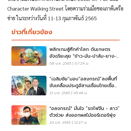
Character Walking Street โดยความร่วมมือของภาคีเครือ
ข่าย ในระหว่างวันที่ 11-13 กุมภาพันธ์ 2565
ข่าวที่เกี่ยวข้อง
พลิกเกมสู้ศึกค้าโลก ดันเกษตร
อัจฉริยะลุย "ข้าว-มัน-ปาล์ม-ยาง-
ทุเรียน สดใส"
08 ม.ค. 2565 | 07:24 น.
“เฉลิมชัย”มอบ“อลงกรณ์”ลงพื้นที่
ขับเคลื่อนประตูอีสานเชื่อมไทยเชื่อม
โลก
21 ม.ค. 2565 | 05:48 น.
"อลงกรณ์" มั่นใจ “รถไฟจีน - ลาว”
ตัวช่วย ส่งออกผลไม้ออร์เดอร์พุ่ง
23 ม.ค. 2565 | 12:27 น.