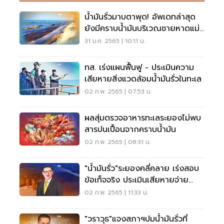
น้ำมันรั่วมาบตาพุด! อัพเดทล่าสุด
ยังมีคราบน้ำมันบริเวณชายหาดแม่
รำพึง
31 ม.ค. 2565 | 10:11 น.
ทส. เร่งแผนฟื้นฟู - ประเมินความ
เสียหายสิ่งแวดล้อมน้ำมันรั่วในทะเล
02 ก.พ. 2565 | 07:53 น.
ผลสุ่มตรวจอาหารทะเลระยองไม่พบ
สารปนเปื้อนจากคราบน้ำมัน
02 ก.พ. 2565 | 08:31 น.
"น้ำมันรั่ว"ระยองคลี่คลาย เร่งสอบ
ข้อเท็จจริง ประเมินเสียหายจ่าย
เยียวยา
02 ก.พ. 2565 | 11:33 น.
"วราวุธ"แจงสภาฯปมน้ำมันรั่วที่