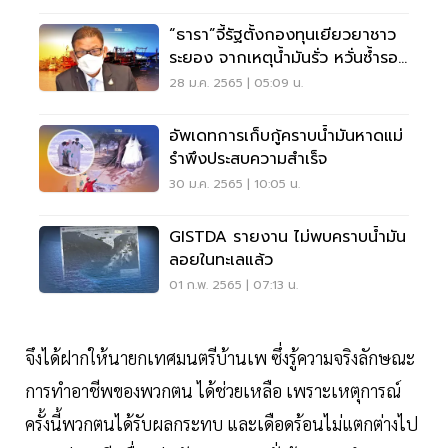
“ธารา”จี้รัฐตั้งกองทุนเยียวยาชาว
ระยอง จากเหตุน้ำมันรั่ว หวั่นซ้ำรอย
ปี 56
28 ม.ค. 2565 | 05:09 น.
อัพเดทการเก็บกู้คราบน้ำมันหาดแม่
รำพึงประสบความสำเร็จ
30 ม.ค. 2565 | 10:05 น.
GISTDA รายงาน ไม่พบคราบน้ำมัน
ลอยในทะเลแล้ว
01 ก.พ. 2565 | 07:13 น.
จึงได้ฝากให้นายกเทศมนตรีบ้านเพ ซึ่งรู้ความจริงลักษณะ
การทำอาชีพของพวกตน ได้ช่วยเหลือ เพราะเหตุการณ์
ครั้งนี้พวกตนได้รับผลกระทบ และเดือดร้อนไม่แตกต่างไป