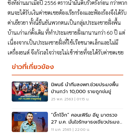
ซึ่งที่ผ่านมาเมื่อปี 2556 คราวน้ำมันดิบรั่วครั้งก่อน กว่าพวก
ตนจะได้รับเงินค่าชดเชยต้องเรียกร้องและฟ้องร้องจึงได้รับ
ค่าเยียวยา ทั้งนี้ยืนยันพวกตนเป็นกลุ่มประมงชายฝั่งพื้น
บ้านเก่าแก่ดั้งเดิม ที่ทำประมงชายฝั่งมานานกว่า 60 ปี แต่
เนื่องจากเป็นประมงชายฝั่งที่ใช้เรือขนาดเล็กและไม่มี
เครื่องยนต์ จึงกังวลใจว่าจะไม่เข้าข่ายที่จะได้รับค่าชดเชย
ข่าวที่เกี่ยวข้อง
นิพนธ์ นำทีมลงพท.ช่วยประมงพื้น
บ้านกว่า 10,000 รายถูกข่มขู่
25 พ.ค. 2563 | 01:15 น.
“บิ๊กโจ๊ก” คอนเฟิร์ม อียู มาตรวจ
27 ม.ค. มั่นใจรักษาธงเขียวประมง
ไทย ไว้ได้
11 ม.ค. 2565 | 22:00 น.