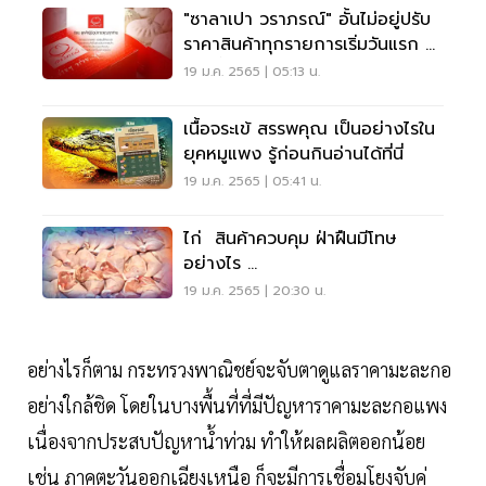
"ซาลาเปา วราภรณ์" อั้นไม่อยู่ปรับ
ราคาสินค้าทุกรายการเริ่มวันแรก 5
ก.พ.นี้
19 ม.ค. 2565 | 05:13 น.
เนื้อจระเข้ สรรพคุณ เป็นอย่างไรใน
ยุคหมูแพง รู้ก่อนกินอ่านได้ที่นี่
19 ม.ค. 2565 | 05:41 น.
ไก่ สินค้าควบคุม ฝ่าฝืนมีโทษ
อย่างไร …
19 ม.ค. 2565 | 20:30 น.
อย่างไรก็ตาม กระทรวงพาณิชย์จะจับตาดูแลราคามะละกอ
อย่างใกล้ชิด โดยในบางพื้นที่ที่มีปัญหาราคามะละกอแพง
เนื่องจากประสบปัญหาน้ำท่วม ทำให้ผลผลิตออกน้อย
เช่น ภาคตะวันออกเฉียงเหนือ ก็จะมีการเชื่อมโยงจับคู่