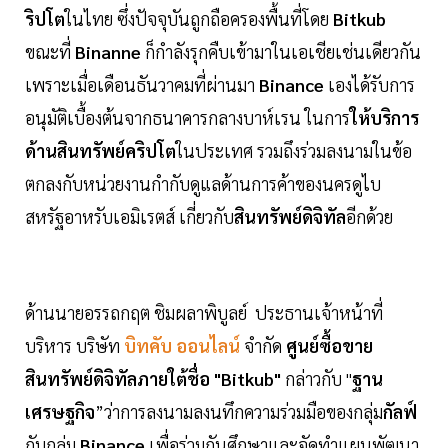
ริปโต
ในไทย ซึ่งปัจจุบันถูกถือครองพื้นที่โดย
Bitkub
ขณะที่
Binanne
ก็กำลังรุกคืบเข้ามาในเอเชียเช่นเดียวกัน
เพราะเมื่อเดือนธันวาคมที่ผ่านมา
Binance
เองได้รับการ
อนุมัติเบื้องต้นจากธนาคารกลางบาห์เรน ในการ
ให้บริการ
ด้านสินทรัพย์คริปโต
ในประเทศ รวมถึงร่วมลงนามในข้อ
ตกลงกับหน่วยงานกำกับดูแลด้านการค้าของนครดูไบ
สหรัฐอาหรับเอมิเรตส์ เกี่ยวกับ
สินทรัพย์ดิจิทัล
อีกด้วย
ด้านนายอรรถกฤต ชิมผลาพิบูลย์ ประธานเจ้าหน้าที่
บริหาร บริษัท
บิทคับ ออนไลน์
จำกัด
ศูนย์ซื้อขาย
สินทรัพย์ดิจิทัลภายใต้ชื่อ "Bitkub"
กล่าวกับ "
ฐาน
เศรษฐกิจ
”ว่าการลงนามลงนทึกความร่วมมือของกลุ่ม
กัลฟ์
กับกลุ่ม
Binance
เพื่อร่วมกันศึกษาและจัดทำแผนพัฒนา