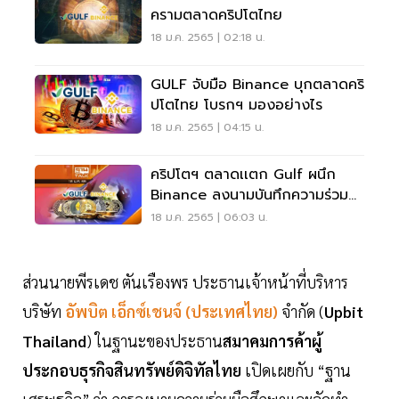
ครามตลาดคริปโตไทย
18 ม.ค. 2565 | 02:18 น.
GULF จับมือ Binance บุกตลาดคริ
ปโตไทย โบรกฯ มองอย่างไร
18 ม.ค. 2565 | 04:15 น.
คริปโตฯ ตลาดเเตก Gulf ผนึก
Binance ลงนามบันทึกความร่วม
มือกัน
18 ม.ค. 2565 | 06:03 น.
ส่วนนายพีรเดช ตันเรืองพร ประธานเจ้าหน้าที่บริหาร
บริษัท
อัพบิต เอ็กซ์เชนจ์
(ประเทศไทย)
จำกัด (
Upbit
Thailand
) ในฐานะของประธาน
สมาคมการค้าผู้
ประกอบธุรกิจสินทรัพย์ดิจิทัลไทย
เปิดเผยกับ “ฐาน