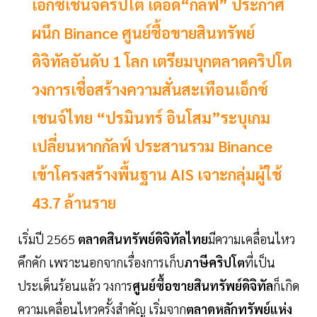
เอ็กซ์เชนจ์คริปโต เดือด“กัลฟ์” ประกาศ
ผนึก Binance ศูนย์ซื้อขายสินทรัพย์
ดิจิทัลอันดับ 1 โลก เตรียมบุกตลาดคริปโต
วงการเชื่อสร้างความสั่นสะเทือนเอ็กซ์
เชนจ์ไทย “ปรมินทร์ อินโสม”ระบุเกม
เปลี่ยนหากกัลฟ์ ประสานรวม Binance
เข้าโครงสร้างพื้นฐาน AIS เจาะกลุ่มผู้ใช้
43.7 ล้านราย
เริ่มปี 2565
ตลาดสินทรัพย์ดิจิทัลไทย
มีความเคลื่อนไหว
คึกคัก เพราะนอกจากเรื่องการเก็บ
ภาษีคริปโต
ที่เป็น
ประเด็นร้อนแล้ว วงการ
ศูนย์ซื้อขายสินทรัพย์ดิจิทัล
ก็เกิด
ความเคลื่อนไหวครั้งสำคัญ เริ่มจาก
ตลาดหลักทรัพย์แห่ง