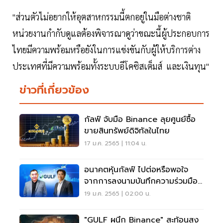
"ส่วนตัวไม่อยากให้อุตสาหกรรมนี้ตกอยู่ในมือต่างชาติ
หน่วยงานกำกับดูแลต้องพิจารณาดูว่าขณะนี้ผู้ประกอบการ
ไทยมีความพร้อมหรือยังในการแข่งขันกับผู้ให้บริการต่าง
ประเทศที่มีความพร้อมทั้งระบบอีโคซิสเต็มส์ และเงินทุน"
ข่าวที่เกี่ยวข้อง
กัลฟ์ จับมือ Binance ลุยศูนย์ซื้อ
ขายสินทรัพย์ดิจิทัลในไทย
17 ม.ค. 2565 | 11:04 น.
อนาคตหุ้นกัลฟ์ ไปต่อหรือพอใจ
จากการลงนามบันทึกความร่วมมือ
กับกลุ่ม Binance
19 ม.ค. 2565 | 02:00 น.
"GULF ผนึก Binance" สะท้อนสง