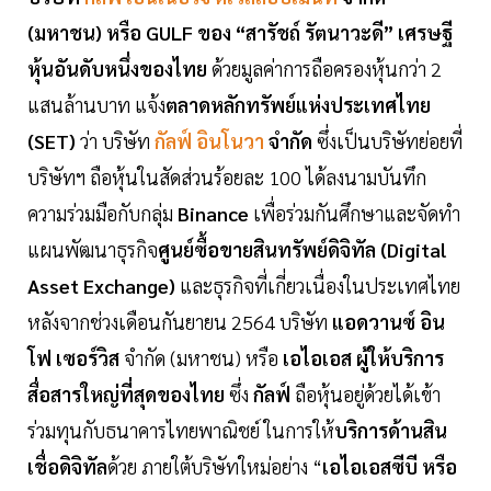
(มหาชน) หรือ GULF ของ “สารัชถ์ รัตนาวะดี” เศรษฐี
หุ้นอันดับหนึ่งของไทย
ด้วยมูลค่าการถือครองหุ้นกว่า 2
แสนล้านบาท แจ้ง
ตลาดหลักทรัพย์แห่งประเทศไทย
(SET)
ว่า บริษัท
กัลฟ์ อินโนวา
จำกัด
ซึ่งเป็นบริษัทย่อยที่
บริษัทฯ ถือหุ้นในสัดส่วนร้อยละ 100 ได้ลงนามบันทึก
ความร่วมมือกับกลุ่ม
Binance
เพื่อร่วมกันศึกษาและจัดทำ
แผนพัฒนาธุรกิจ
ศูนย์ซื้อขายสินทรัพย์ดิจิทัล (Digital
Asset Exchange)
และธุรกิจที่เกี่ยวเนื่องในประเทศไทย
หลังจากช่วงเดือนกันยายน 2564 บริษัท
แอดวานซ์ อิน
โฟ เซอร์วิส
จำกัด (มหาชน) หรือ
เอไอเอส ผู้ให้บริการ
สื่อสารใหญ่ที่สุดของไทย
ซึ่ง
กัลฟ์
ถือหุ้นอยู่ด้วยได้เข้า
ร่วมทุนกับธนาคารไทยพาณิชย์ ในการให้
บริการด้านสิน
เชื่อดิจิทัล
ด้วย ภายใต้บริษัทใหม่อย่าง “
เอไอเอสซีบี หรือ