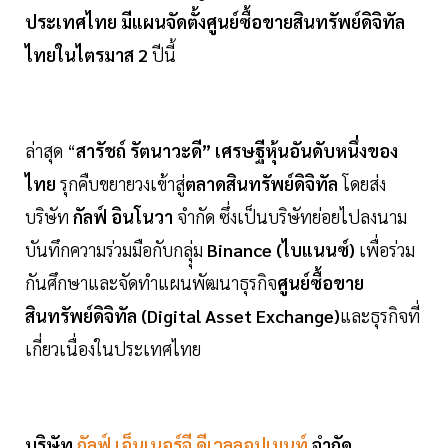
ประเทศไทย มีแผนจัดตั้งศูนย์ซื้อขายสินทรัพย์ดิจิทัล
ไทยในไตรมาส 2
ปีนี้
ล่าสุด “
สารัชถ์ รัตนาวะดี” เศรษฐีหุ้นอันดับหนึ่งของ
ไทย
รุกคืบขยายวงเข้าสู่
ตลาดสินทรัพย์ดิจิทัล
โดยส่ง
บริษัท
กัลฟ์ อินโนวา
จำกัด ซึ่งเป็นบริษัทย่อยไปลงนาม
บันทึกความร่วมมือกับกลุุ่ม
Binance (ไบแนนซ์)
เพื่อร่วม
กันศึกษาและจัดทำแผนพัฒนาธุรกิจ
ศูนย์ซื้อขาย
สินทรัพย์ดิจิทัล (Digital Asset Exchange)
และธุรกิจที่
เกี่ยวเนื่องในประเทศไทย
บริษัท
กัลฟ์ เอ็นเนอร์จี ดีเวลลอปเมนท์
จำกัด