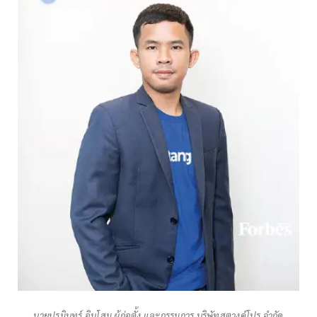
นายปรมินทร์ อินโสม ผู้ก่อตั้ง และกรรมการ บริษัทสตางค์โปร จำกัด