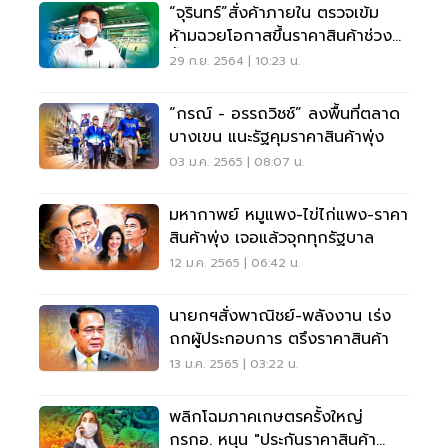
“จุรินทร์”สั่งค้าภายใน ตรวจเข้ม
ห้ามฉวยโอกาสขึ้นราคาสินค้าช่วง
น้ำท่วม
29 ก.ย. 2564 | 10:23 น.
“กรณ์ - อรรถวิชช์” ลงพื้นที่ตลาด
บางเขน แนะรัฐคุมราคาสินค้าพุ่ง
03 ม.ค. 2565 | 08:07 น.
มหากาพย์ หมูแพง-ไข่ไก่แพง-ราคา
สินค้าพุ่ง เจอแล้วจุกทุกรัฐบาล
12 ม.ค. 2565 | 06:42 น.
นายกฯสั่งพาณิชย์-พลังงาน เร่ง
ถกผู้ประกอบการ ตรึงราคาสินค้า
13 ม.ค. 2565 | 03:22 น.
พลิกโฉมภาคเกษตรครั้งใหญ่
กรกอ. หนุน "ประกันราคาสินค้า