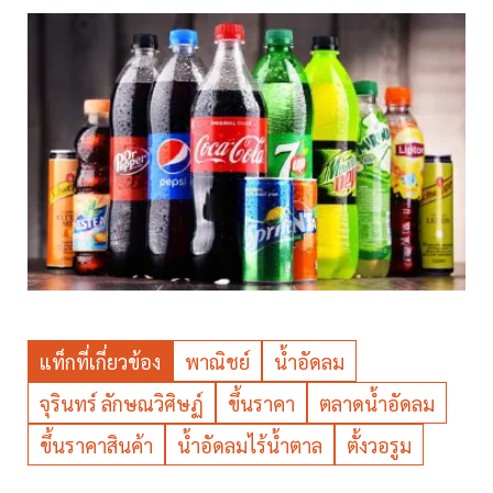
แท็กที่เกี่ยวข้อง
พาณิชย์
น้ำอัดลม
จุรินทร์ ลักษณวิศิษฏ์
ขึ้นราคา
ตลาดน้ำอัดลม
ขึ้นราคาสินค้า
น้ำอัดลมไร้น้ำตาล
ตั้งวอรูม