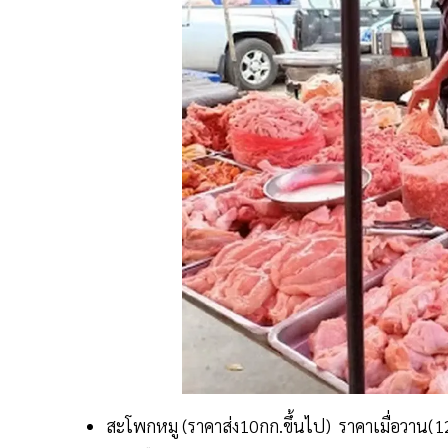
สะโพกหมู (ราคาส่ง10กก.ขึ้นไป) ราคาเมื่อวาน(