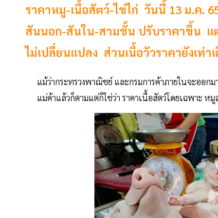
ราคาหมู-เนื้อสัตว์-ไข่ไก่ วันนี้ 13 ม.ค. 6
สันนอก-สันใน-สามชั้น ปรับราคาขึ้น แ
ไม่เปลี่ยนแปลง ส่วนเนื้อวัวราคายังเท่าเ
แม้ว่ากระทรวงพาณิชย์ และกรมการค้าภายในจะออกมาป
แม่ค้าแล้วก็ตามแต่ก็ใช่ว่า ราคาเนื้อสัตว์โดยเฉพาะ หมูส